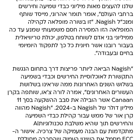
שלנו להעצים מאות מיליוני כבדי שמיעה וחירשים
ברחבי העולם", אומר תומר אהרוני, מייסד שותף
ומנכ"ל Nagish. "זו בשורה מופלאה לקהילה
המופלאה הזו המסירה חסם משמעותי שמנע עד כה
ממיליוני בני אדם לשוחח בטלפון, יכולת טריוויאלית
בעבור רובנו אשר חיונית כל כך לתפקוד היומיומי
בחיים ובעבודה".
"Nagish הביאה ליותר פריצות דרך בתחום הנגשת
התקשורת לאוכלוסיית החירשים וכבדי בשמיעה
בשלוש השנים האחרונות ממה שראינו בשלושת
העשורים האחרונים", אמרה לורה צ'או, שותפה בקרן
Canaan אשר הובילה את סבב ההשקעה בסך 11
מיליון דולר של Nagish ב-2024. "Nagish מהווה
קרן אור של ממש עבור קהילת כבדי השמיעה
והחירשים תוך שהיא משלבת טכנולוגיותAI
מתקדמות עם הבנה מעמיקה של צרכיה. אישור ה-
FCC מסמל את השינוי העמוק שהחברה מחוללת