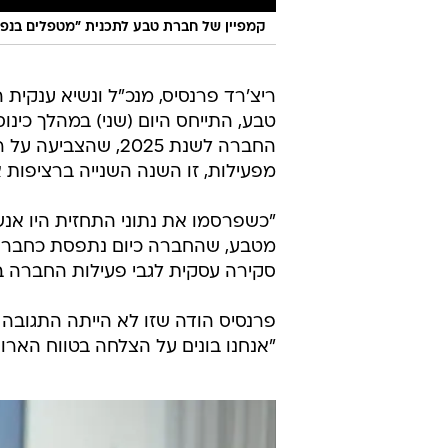
קמפיין של חברת טבע לתכנית "מטפלים בנפש
ריצ'רד פרנסיס, מנכ"ל ונשיא ענקית 
טבע, התייחס היום (שני) במהלך כי
החברה לשנת 2025, 
מפעילות, זו השנה השנייה ברציפות אחרי 2024, וגרמה לצניחה במניית החברה בת
"כשפרסמו את נתוני התחזית היו אנש