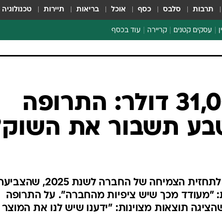
תרבות
סלבס
כסף
אוכל
בריאות
תיירות
טכנולוגיה
ן
עסקים קטנים
קריירה
עוד בכסף
חינוך פיננסי
כסף עולמי
דין וחשבון
קריפטו
הלאונג'
ספורט ביזנס
31,000,000,000 דולר: התרופה