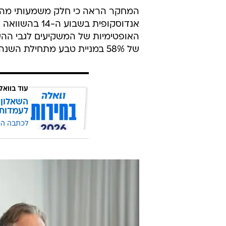
"אנו מציגים יכולות גבוהות של מחקר
"התרופה מצטיירת כטובה בקטגוריה
מהמתחרות. אבל אנחנו תכננו אותה שתהיה הכי טוב
המחקר עמד בהצלחה יתרה ביעדים העי
מיליון איש ברחבי העולם מתמודדים 
המחקר הראה כי חלק משמעותי מהחול
אנדוסקופית ב
האופטימיות של המשקיעים לגבי ההש
של 58% במניית טבע מתחילת השנה התבסס על ציפיות לתוצאות חיוביות בניסוי בתרופה הזאת.
עוד בוואל
השאלון 
לעמדות