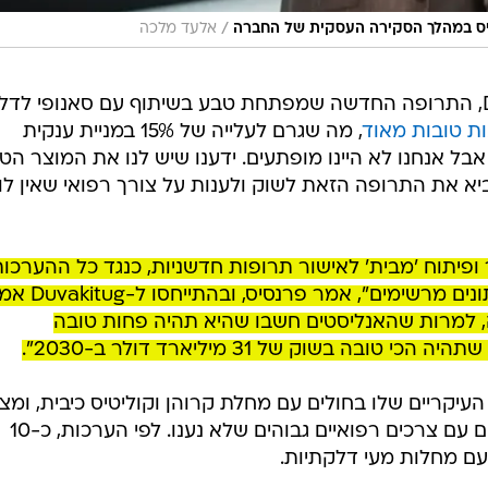
/
נסיס במהלך הסקירה העסקית של החברה
אלעד מלכה
בנוסף התייחס פרנסיס ל-Duvakitug, התרופה החדשה שמפתחת טבע בשיתוף עם סאנופי ל
ת טובות מאוד
, מה שגרם לעלייה של 15% במניית ענקית
ל אנחנו לא היינו מופתעים. ידענו שיש לנו את המוצר הטו
א את התרופה הזאת לשוק ולענות על צורך רפואי שאין לו