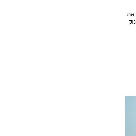
.
סיס, ובהתייחסו ל-Duvakitug אמר:
ע
ת את
וק