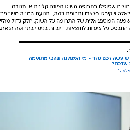
 ופיתוח 'מבית' לאישור תרופות חדשניות, כנגד כל ההערכות
כשמנועי הצמיחה של טבע מציגים נתונים מרשימים", אמר פרנ
, למרות שהאנליסטים חשבו שהיא תהיה פחות טובה
ה בשוק של 31 מיליארד דולר ב-2030".
קריים שלו בחולים עם מחלת קרוהן וקוליטיס כיבית, ומצי
תקווה לאפשרות טיפול חדשה בתחום עם צרכים רפואיים גבוהים שלא נענו. לפי הערכות, כ-10
עם מחלות מעי דלקתיות.
ים שטופלו בתרופה השיגו הפוגה קלינית או תגובה
שבוע ה-14 בהשוואה לאלה שקיבלו פלצבו (תרופת דמה). תנועת המניה משקפ
פעה הפוטנציאלית של התרופה על השוק. חלק גדול מהזינ
ה
שיעשה לכם סדר - מי המפלגה שהכי מתאימה
 שלכם?