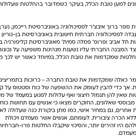
יכונים למען טובת הכלל, בעיקר כשמדובר בהחלטות שעלולות
ספר ברוך איבצ'ר לפסיכולוגיה באוניברסיטת רייכמן, נערך
ה לפסיכולוגיה חברתית חישובית באוניברסיטת בן-גוריון
טת תל אביב ופרופ' פמלה סמית' מאוניברסיטת קליפורניה ב
צד המבנה החברתי עליו נשענת מנהיגות משפיעה על נכונו
לטות שמקדמות את טובת הכלל, במיוחד כאשר יש לכך מ
מר כאלה שמקדמות את טובת החברה - כרוכות בתמריצים
רית. אך כדי להבין לעומק את ההשפעה של כוח וסטטוס על ק
ת שאין להן תגמול חיצוני ואף עלולות לפגוע במעמד של מ
וססי שאלונים, החוקרים מצאו כי אנשים עם תחושת כוח
 אחרים, גם במחיר אישי, כמו מתן ביקורת כנה שעלולה לא
 ללא הכרה ציבורית. לעומתם, אנשים אשר מעמדם ויכולת
היו זהירים יותר, והסיכוי שיקבלו החלטות פרו-חברתיות
מעמדם.