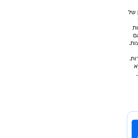
 של
ות
ם
ות.
ות.
א