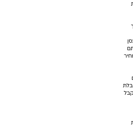
סן
תם
חיר
בלת
קבל