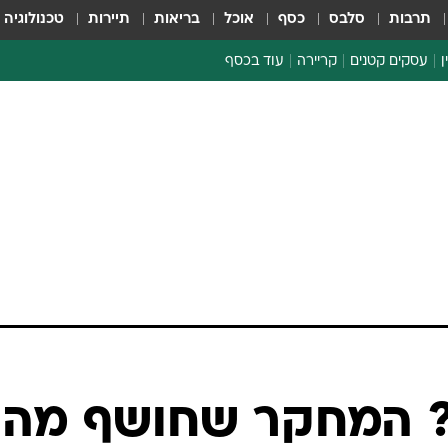
תרבות
סלבס
כסף
אוכל
בריאות
תיירות
טכנולוגיה
ן
עסקים קטנים
קריירה
עוד בכסף
חינוך פיננסי
כסף עולמי
דין וחשבון
קריפטו
ספורט ביזנס
ל? המחקר שחושף מהי