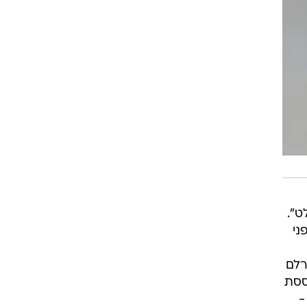
ט".
ני
רלם
ססת
-