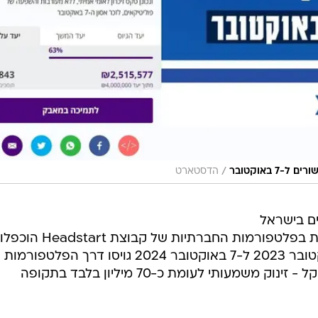
/
 באוקטובר
הדסטארט
וסי ההמונים בישראל
חווה קפיצה דרמטית: סכומי התרומות בפלטפורמות החברתיות של קבוצת Headstart הוכפלו
בהשוואה לשנה הקודמת. בין 7 באוקטובר 2023 ל-7 באוקטובר 2024 גויסו דרך הפלטפ
הקבוצה סכום אדיר של 139 מיליון שקל - זינוק משמעותי לעומת כ-70 מיליון בלבד בתקופה