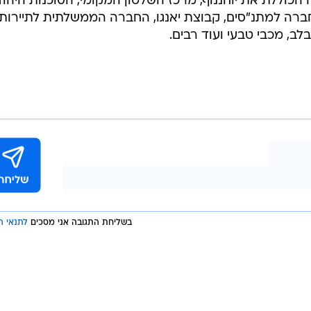
רשימה הכוללת את יוחננוף, מרכז השלטון המקומי, הסוכנות היהוד
 ישיר, Sony, שיבא, רשת 13, החברה למתנ"סים, קבוצת יאנגו, החברה הממשלתית לתיירות
בשליחת התגובה אני מסכים
לתנאי ה