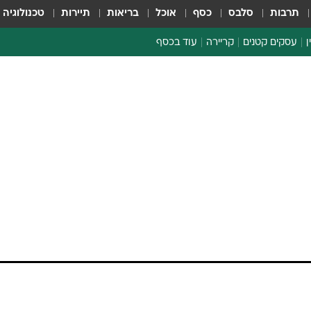
תרבות
סלבס
כסף
אוכל
בריאות
תיירות
טכנולוגיה
ן
עסקים קטנים
קריירה
עוד בכסף
חינוך פיננסי
כסף עולמי
דין וחשבון
קריפטו
ספורט ביזנס