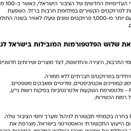
היקף הגיוסים העצום משקף את סדרי העדי
ות לפרויקטים הקשורים במלחמת חרבות ברזל. השפעת
המלחמה ניכרת באופן חד-משמעי, עם יותר מ-1,000 פרויקטים שונים שעלו לאוויר בשנה 
.
Head מפעילה את שלוש הפלטפורמות המובילות בישראל לג
ים בתחומי התרבות, היצירה והחדשנות, לצד מוצרים ושירותים חדשניים
בנוסף, הקבוצה מפעילה את Fundit - פלטפורמת השקעות אלטרנטיביות בפיקוח רשות ני"ע,
 רמות הכשירות.
במקביל לזינוק בפעילות, Headstart בחרה בקמחזי תקשורת לניהול מערך יחסי הציבור שלה.
ם הייעוץ התקשורתי והאסטרטגי בישראל, מצרפת את