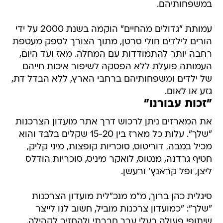
במשפחותיהם.
עמותת "גדולים מהחיים" הוקמה בשנת 2000 על ידי
הורים לילדים חולי סרטן, מתוך הצורך לספק מעטפת
רחבה יותר להתמודדות עם המחלה. מאז ועד היום,
העמותה פועלת ללא הפסקה לשיפור איכות חייהם
של ילדים ומשפחותיהם ברחבי הארץ, ללא הבדל דת,
גזע או לאום.
"זכות עבורנו"
את המארזים ניתן לרכוש דרך אתר מועדון הצרכנות
"שלך". עלות כל מארז בין 15-20 שקלים בלבד והוא
מכיל במבה, דוריטוס, סוכריות קופצות, מיני קליק,
חטיף גרדנה, מנטוס, לואקר מיניס, סוכריות הודלס
ליצן, ופל קראנץ' ורעשן.
סיגלית כהן ברוך, מ"מ מנכ"לית מועדון הצרכנות
"שלך": "כמועדון צרכנות מוביל, חשוב לנו לייצר
שיתופי פעולה בעלי ערך חברתי ולהחזיר לקהילה.