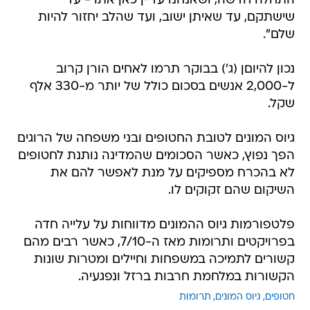
התחלה חדשה, ושאנחנו עדיין כאן אתו - עד
שישתקם, עד שאיתן ישוב, ועד שהלב יחזור להיות
שלם".
נכון להיוםן (ג') בבוקר תרמו לאחים הורן קרוב
ל-2,000 אנשים בסכום כולל של יותר מ-330 אלף
שקל.
גיוס המונים לטובת החטופים ובני משפחה של הרוגים
הפך נפוץ, כאשר הסכומים שהמדינה נותנת לחטופים
לא בהכרח מספיקים על מנת לאפשר להם את
השיקום שהם זקוקים לו.
פלטפורמות גיוס ההמונים מדווחות על עלייה חדה
בפרויקטים ותרומות מאז ה-7/10, כאשר רבים מהם
קשורים לתמיכה במשפחות וחיילים ומטרות שונות
הקשורות במלחמת חרבות ברזל ונפגעיה.
חטופים
גיוס המונים
תרומות