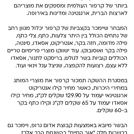
ביותר של קרפור העולמית ומספקים את מוצריהם
לארצות הברית, ארגנטינה ומדינות באירופה.
המבחר שיימכר בקצביות של קרפור יכלול מגוון רחב
של נתחים הכולל בין היתר צלעות, כתף, צלי כתף,
פילה מדומה, חזה בקר, אנטריקוט, אסאדו, סינטה,
פילה בקר ואוסובוקו. עוד ישווקו מוצרי פרימיום טריים
הכוללים קוביות בשר לגולש, בריסקט לתנור, אסאדו
ללא עצם, רצועות להקפצה, שניצל עגל וינאי ועוד.
במסגרת ההשקה תמכור קרפור את מוצרי המותג
במחירי היכרות, כאשר מחיר קילו אנטריקוט
ארגנטינאי יעמוד על 129.90 שקלים לק"ג, מחיר קילו
אסאדו יעמוד על 65 שקלים לק"ג וקילו כתף בקר
ב-60 שקלים.
הבשר מיובא באמצעות קבוצת אדום גרופ, ויימכר גם
בכשרות חלק "אור החיים" בהשגחת הרב אלבז.