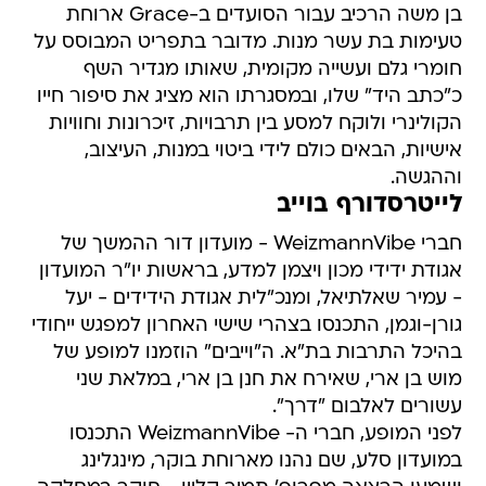
בן משה הרכיב עבור הסועדים ב-Grace ארוחת
טעימות בת עשר מנות. מדובר בתפריט המבוסס על
חומרי גלם ועשייה מקומית, שאותו מגדיר השף
כ"כתב היד" שלו, ובמסגרתו הוא מציג את סיפור חייו
הקולינרי ולוקח למסע בין תרבויות, זיכרונות וחוויות
אישיות, הבאים כולם לידי ביטוי במנות, העיצוב,
וההגשה.
לייטרסדורף בוייב
חברי WeizmannVibe - מועדון דור ההמשך של
אגודת ידידי מכון ויצמן למדע, בראשות יו"ר המועדון
- עמיר שאלתיאל, ומנכ"לית אגודת הידידים - יעל
גורן-וגמן, התכנסו בצהרי שישי האחרון למפגש ייחודי
בהיכל התרבות בת"א. ה"וייבים" הוזמנו למופע של
מוש בן ארי, שאירח את חנן בן ארי, במלאת שני
עשורים לאלבום "דרך".
לפני המופע, חברי ה- WeizmannVibe התכנסו
במועדון סלע, שם נהנו מארוחת בוקר, מינגלינג