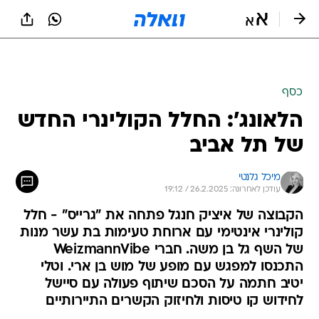
כסף
הלאונג': החלל הקולינרי החדש
של תל אביב
מיכל גלנטי
עודכן לאחרונה: 26.2.2025 / 19:12
הקבוצה של איציק חנגל פתחה את "גרייס" - חלל
קולינרי אינטימי עם ארוחת טעימות בת עשר מנות
של השף גל בן משה. חברי WeizmannVibe
התכנסו למפגש עם מופע של מוש בן ארי. וטלי
יטיב חתמה על הסכם שיתוף פעולה עם סיישל
לחידוש קו טיסות ולחיזוק הקשרים התיירותיים