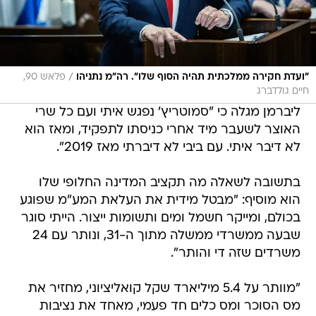
/
"ועדת חקירה ממלכתית תהיה הסוף שלו". רה"מ נתניהו
פלאש 90,
חיים גולדברג
ליברמן מגלה כי "סמוטריץ' נפגש איתי ועם כל שרי
האוצר לשעבר מיד אחרי כניסתו לתפקיד, ומאז הוא
לא דיבר איתי. עם ביבי לא דיברתי מאז 2019".
בתשובה לשאלה מה תקציב המדינה החלופי שלו
הוא מוסיף: "מבטל מידית את העלאת המע"מ שפוגע
בכולם, ומייקר חשמל ומים ותשומות ייצור. הייתי סוגר
שבעה ממשרדי ממשלה מתוך ה-31, ונותר עם 24
משרדים שזה די והותר".
"מוותר על 5.4 מיליארד שקל קואליציוני, מחזיר את
מס הסוכר ומס כלים חד פעמי, מאחד את נציבות