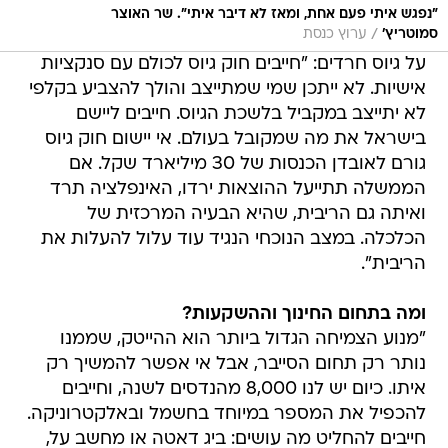
"נפגש איתי פעם אחת, ומאז לא דיבר איתי". שר האוצר
/
סמוטריץ'
ערוץ כנסת
על גיוס חרדים: "חייבים חוק גיוס לכולם עם סנקציות
אישיות. לא ייתכן שמי שמתייצב והולך להצביע בקלפי
לא יתייצב במקביל בלשכת הגיוס. חייבים ליישם
בישראל את מה שמקובל בעולם. אי יישום חוק גיוס
גורם לאובדן הכנסות של 30 מיליארד שקל. אם
הממשלה תתייעל ההוצאות ירדו, האינפלציה תרד
ואיתה גם הריבית, שהיא הבעיה המרכזית של
הכלכלה. במצב הנוכחי הנגיד עוד עלול להעלות את
הריבית".
ומה בתחום החינוך וההשקעות?
"מנוע הצמיחה הגדול ביותר הוא ההייטק, שממנו
נותר רק תחום הסייבר, אבל אי אפשר להמשיך רק
איתו. כיום יש לנו 8,000 מהנדסים לשנה, וחייבים
להכפיל את המספר במיוחד בחשמל ובאלקטרוניקה.
חייבים להחליט מה עושים: ביג דאטה או מחשב על,