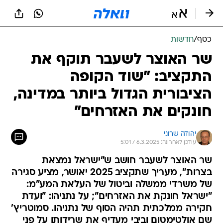
כסף
/
חדשות
שר האוצר לשעבר תוקף את
התקציב: "שוד הקופה
הציבורית הגדול ביותר במדינה,
חונקים את האזרחים"
יהודה שרוני
עודכן לאחרונה: 6.3.2025 / 5:01
שר האוצר לשעבר חושב ש"ישראל נמצאת
בצרות", מעריך שתקציב 2025 יאושר, מציע סגירה
של משרדי ממשלה וביטול של העלאת המע"מ:
"ישראל חונקת את האזרחים"; על נתניהו: "ועדת
חקירה ממלכתית תהיה הסוף של נתניהו. סמוטריץ'
שם אולטימטום וביבי מעדיף את שרידותו על פני