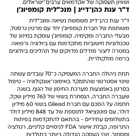
ושוויון תעסוקה של אקדמאים ערבים־ישראלים.
ד"ר ענת כהן־דייג | מנכ"לית קומפיוג'ן
ד"ר ענת כהן־דייג משמשת נשיאה ומנכ"לית
משותפת של חברת קומפיוג'ן יחד עם מרטין גרסטל,
מבעלי החברה ומקימיה. קומפיוג'ן עוסקת במיזוג של
טכנולוגיות חישוביות מתקדמות עם ביולוגיה ורפואה
במטרה ליצור מודלים מדויקים של תהליכים ביולוגיים
ברמה מולקולרית.
תחת ניהולה החברה המעסיקה כ־70 עובדים עשתה
שינוי אסטרטגי שהתמקד באימונו־אונקולוגיה - טיפול
בסרטן באמצעות מערכת החיסון של הגוף. בשנה
שעברה החברה, הנסחרת בשווי של 763 מיליון שקל,
חתמה על הסכם עם חברת Gilead בשווי 60 מיליון
דולר, עם פוטנציאל לתוספת של עד 848 מיליון דולר
בתשלומים עתידיים - בהתאם להתקדמות בפיתוח
התרופה, קבלת אישור FDA לניסויים קליניים, רגולציה
ומסחור. זוהי העסקה הגדולה ביותר בתולדות