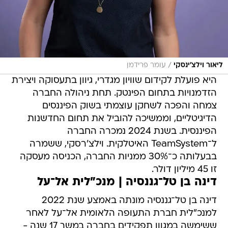
/
ליאור וילצ'ינסקי
עומר פרידמן
היא פועלת לקידום שוויון מגדרי, גיוון בתעסוקה ויצירת
הזדמנויות בתחום הפינטק. תחת ניהולה החברה
צמחה והפכה לשחקן עוצמתי בשוק הפיננסים
הדיגיטליים, וממשיכה להוביל את תחום החדשנות
הפיננסית. בשנת 2024 נמכרה החברה
ל־TeamSystem האיטלקית. וילצ'רסקי, ששמרה
בבעלותה כ־30% ממניות החברה, הכניסה מעסקה
זו 45 מיליון דולר.
דינה בן טל־גננסיה | מנכ"לית אל־על
דינה בן טל־גננסיה מונתה באמצע שנת 2022
למנכ"לית חברת התעופה הלאומית אל־על לאחר
ששימשה במגוון תפקידים בחברה במשך 17 שנה -