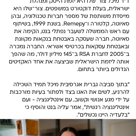
ד"ר מיכל צור־שלו היא יזמת הייטק ומנהלת
ישראלית, בעלת דוקטורט במשפטים. צור־שלו היא
מייסדת משותפת של מספר חברות טכנולוגיה, ובהן
סאיוטה, קלטורה ו־Remepy. בשנת 1999, בשיתוף
עם ראש הממשלה לשעבר נפתלי בנט, הקימה את
סאיוטה, חברה שעסקה באבטחת בנקאות מקוונת
ובאבטחת עסקאות בכרטיסי אשראי. החברה נמכרה
ב־2005 לחברת RSA ב־145 מיליון דולר, מה שהפך
אותה ליזמת הישראלית שביצעה את אחד האקזיטים
הגדולים ביותר בתחום.
"בתוך סביבה גברית אגרסיבית מיכל תמיד השכילה
להרגיע, לשים את האגו בצד ולפתור בעיות מורכבות
על ידי מגע אנושי וקשוב, עם אינטליגנציה - ועם
אינטליגנציה רגשית", אמר עליה בנט והוסיף כי
"בלעדיה היינו נכשלים".