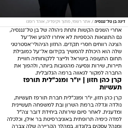
/
דינה בן טל־גננסיה
אתר רשמי, מתוך ויקיפדיה, אוהד רומנו
אחרי השנים הקשות ותחת ניהולה של בן טל־גננסיה,
גם התוצאות הכספיות לא איחרו להגיע ואל־על
הציגה רווחים חסרי תקדים. החזון הניהולי־אסטרטגי
שלה הוא היכולת להמשיך בקידום אל־על כמובילת
תחום התעופה בישראל ולייצר ללקוחותיה חוויית
תיירות, שירות ונסיעה מהטובות ביותר, ולהפוך את
החברה למקור לגאווה ברמה הגלובלית.
קרן כהן חזון | יו"ר ומנכ"לית תורפז
תעשיות
קרן כהן חזון, יו"ר ומנכ"לית חברת תורפז תעשיות,
נולדה וגדלה ברמת השרון ובת למשפחה תעשיינית
ומדענית. לאחר סיום שירותה ביחידת דובר צה"ל
למדה כימיה תרופתית באוניברסיטת בר אילן, וכלכלה
ומנהל עסקים בלונדון. במהלך הקריירה שלה צברה