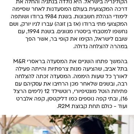
הקולינריה בישראל. היא נולדה בנתניה והחלה את
דרכה המקצועית בעולם המסעדנות לאחר שסיימה
לימודי הנהלת חשבונות. בשנת 1984 ברודו ושותפה
המקצועי מתי ברודו (אז בן זוגה) עברו לניו יורק, ושם
נחשפו למטבחי ביסטרו מגוונים. בשנת 1994, עם
שובם לישראל, הקימו את קופי בר, אשר הפך
במהרה להצלחה גדולה.
בהמשך פתחו השניים את המסעדה בראסרי M&R
בתל אביב, שהציעה מנות צרפתיות והייתה פעילה
לאורך כל שעות היממה. המסעדה זכתה להצלחה
רבה, ובשנים שלאחר מכן הרחיבו את עסקיהם עם
פתיחת הוטל מונטיפיורי, רוטשילד 12 (לימים הרצל
16), ובתי קפה נוספים כמו דליקטסן, קפה אלברט
ועוד - כולם תחת קבוצת R2M.