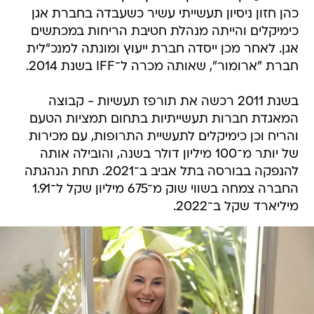
כהן חזון ניסיון תעשייתי עשיר כשעבדה בחברת אגן
כימיקלים והייתה מנהלת חטיבת הריחות במכתשים
אגן. לאחר מכן ייסדה חברת ייעוץ ומונתה למנכ"לית
חברת "ארומור", שאותה מכרה ל־IFF בשנת 2014.
בשנת 2011 רכשה את תורפז תעשיות - קבוצה
המאגדת חברות תעשייתיות בתחום תמציות הטעם
והריח וכן כימיקלים לתעשיית התרופות, עם מכירות
של יותר מ־100 מיליון דולר בשנה, והובילה אותה
להנפקה בבורסה בתל אביב ב־2021. תחת הנהגתה
החברה צמחה בשווי שוק מ־675 מיליון שקל ל־1.91
מיליארד שקל ב־2022.