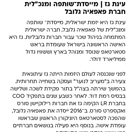
עינת גז | מייסדת־שותפה ומנכ"לית
חברת פאפאיה גלובל
עינת גז היא יזמת ישראלית, מייסדת־ שותפה
ומנכ"לית של פאפאיה גלובל, חברה ישראלית
המתמחה בניהול שכר עבור חברות גלובליות. גז היא
האישה הראשונה בישראל שעומדת בראש
סטארטאפ שנוסד ומנוהל בארץ וששוויו גדול
ממיליארד דולר.
לפני שנכנסה לעולם היזמות הייתה גז עיתונאית
צעירה ב"מעריב לנוער" ועסקה בשחייה תחרותית.
בהמשך שירתה בצה"ל בתור פקידת לשכה ושלישה
בבסיס רמת דוד. לאחר כשבע שנים בתפקיד COO
בחברת LR הקימה גז את חברות רילוקיישן סורס
ואקספרט סורס. ב־2016 ייסדה את פאפאיה גלובל,
שהפכה לסטארטאפ היוניקורן הראשון שבראשו
עומדת אישה. בנוסף היא פעילה בנושאים חברתיים