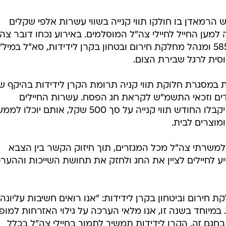
ש הרמאדן בו חולקו תווי קנייה בשווי עשרות אלפי שקלים
למען החייל לחיילי צה"ל המוסלמים. באירוע נכחו דובר צה
בערבית, אביחי אדרעי, מג"ד גדס"ר 585 ומנהל מחלקת חירום ובטחון בקרן לידידות, סא"ל במיל'
וסית לרגל שבירת הצום.
 במסגרת חלוקת תווי קניה תרומת הקרן לידידות בהיקף ש
 הבודדים וזכאי התשמ"ש לקראת חג הפסח. עשרות החיילים
המוסלמים הבודדים וזכאי התשמ"ש יקבלו החודש תווי קנייה על סך 500 שקל, אותם יוכלו ל
מוצרים לבית.
שרתי צה"ל מכל המגזרים, תוך חיזוק הקשר בין הצבא
ע לחיילים לציין את החג ולחזק את תחושת השייכות וההער
 חירום וביטחון בקרן לידידות: "אנו רואים חשיבות עליונה
במיוחד בשנה זו, אנו מלאי הערכה על גילוי האזרחות למופ
בחגם זה. הקרן לידידות תמשיך לתמוך בחיילי צה"ל בכלל