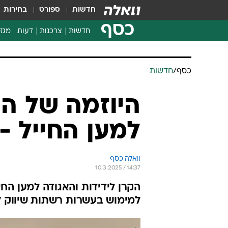
חדשות
ספורט
בחירות
כסף
חדשות
צרכנות
דעות
מגזי
החלטות פיננסיות
בדיקת מוצרים
כסף
/
חדשות
חדשות מהמדף
השוואת מחירים
היוזמה של הק
צרכנות פיננסית
למען החייל -
וואלה כסף
10.3.2025 / 14:37
הקרן לידידות והאגודה למען החיי
למימוש בעשרות רשתות שיווק ל