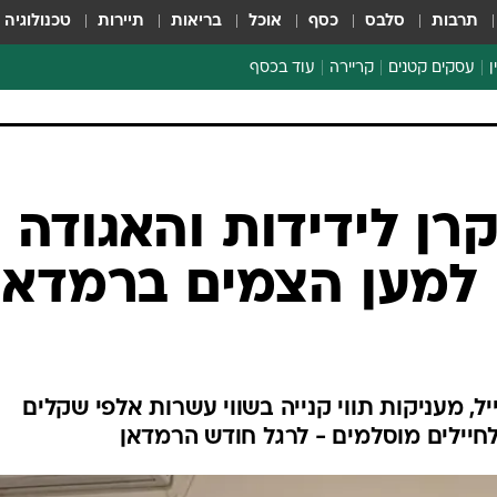
תרבות
סלבס
כסף
אוכל
בריאות
תיירות
טכנולוגיה
ן
עסקים קטנים
קריירה
עוד בכסף
חינוך פיננסי
כסף עולמי
דין וחשבון
קריפטו
רן לידידות והאגודה
הלאונג'
 למען הצמים ברמדאן
ספורט ביזנס
ל, מעניקות תווי קנייה בשווי עשרות אלפי שקלים
חיילים מוסלמים - לרגל חודש הרמדאן