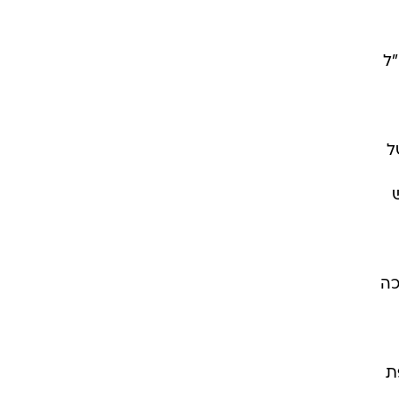
"ל
ל
ממש
כה
ת