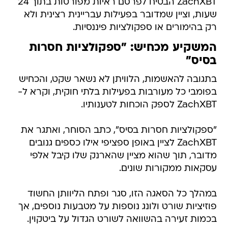
ZachXBT הבטיח לפרסם ראיות מפורטות בתוך 24
שעות, וציין שמדובר בפעילות עבריינית רצינית ולא
רק בהימורים או ספקולציות פיננסיות.
המשקיע מכחיש: "ספקולציות חסרות
בסיס"
בתגובה להאשמות, הלוויתן לא נשאר שקט, והכחיש
בפומבי כל מעורבות בפעילות בלתי חוקית, וקרא ל-
ZachXBT לספק הוכחות לטענותיו.
"ספקולציות חסרות בסיס", כתב הסוחר, ואתגר את
ZachXBT לציין באופן ספציפי אילו כספים גנובים
מדובר, תוך שהוא מציין שהארנק שלו קיבל אלפי
עסקאות ממקורות שונים.
במהלך כל הסאגה הזו, סגר ופתח הליוותן החשוד
פוזיציות שורט ולונג נוספות על מטבעות נוספים, אך
בכמות זעירה בהשוואה לשורט הגדול על ביטקוין.