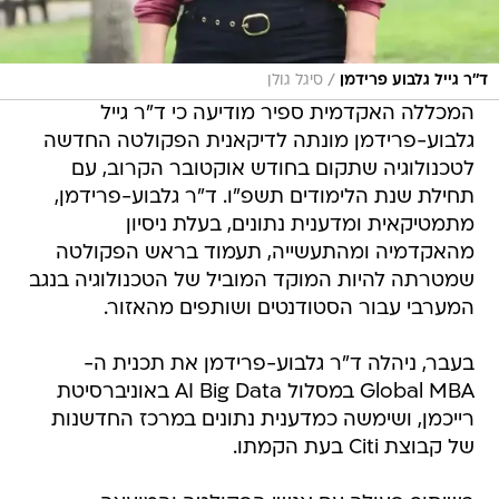
/
ד''ר גייל גלבוע פרידמן
סיגל גולן
המכללה האקדמית ספיר מודיעה כי ד"ר גייל
גלבוע-פרידמן מונתה לדיקאנית הפקולטה החדשה
לטכנולוגיה שתקום בחודש אוקטובר הקרוב, עם
תחילת שנת הלימודים תשפ"ו. ד"ר גלבוע-פרידמן,
מתמטיקאית ומדענית נתונים, בעלת ניסיון
מהאקדמיה ומהתעשייה, תעמוד בראש הפקולטה
שמטרתה להיות המוקד המוביל של הטכנולוגיה בנגב
המערבי עבור הסטודנטים ושותפים מהאזור.
בעבר, ניהלה ד"ר גלבוע-פרידמן את תכנית ה-
Global MBA במסלול AI Big Data באוניברסיטת
רייכמן, ושימשה כמדענית נתונים במרכז החדשנות
של קבוצת Citi בעת הקמתו.