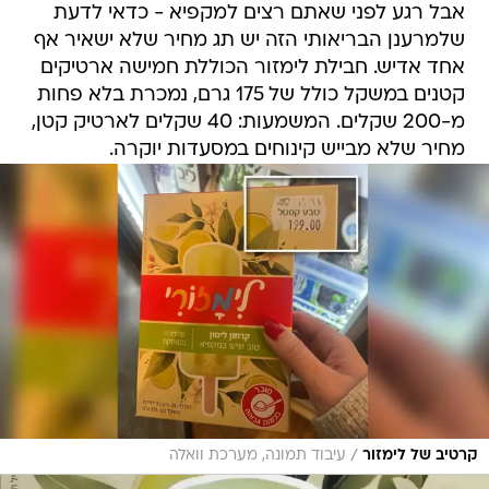
אבל רגע לפני שאתם רצים למקפיא - כדאי לדעת
שלמרענן הבריאותי הזה יש תג מחיר שלא ישאיר אף
אחד אדיש. חבילת לימזור הכוללת חמישה ארטיקים
קטנים במשקל כולל של 175 גרם, נמכרת בלא פחות
מ-200 שקלים. המשמעות: 40 שקלים לארטיק קטן,
מחיר שלא מבייש קינוחים במסעדות יוקרה.
/
קרטיב של לימזור
עיבוד תמונה, מערכת וואלה