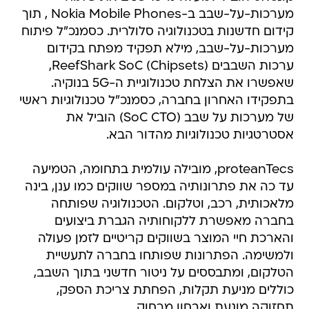
מערכות-על-שבב ב-Nokia Mobile Phones , תוך
קידום חדשנות בטכנולוגיה סלולרית. כסמנכ"ל פיתוח
מערכות-על-שבב, מילא תפקיד מפתח בקידום
ערכות השבבים (Chipsets) ReefShark SoC,
שאפשרו את הצלחת טכנולוגיית ה-5G בנוקיה.
בתפקידו האחרון בחברה, כסמנכ"ל טכנולוגיות ראשי
של מערכות על שבב (SoC CTO) הוביל את
אסטרטגיות טכנולוגיות מהדור הבא.
proteanTecs, מובילה עולמית בתחומה, הטמיעה
עד כה את פתרונותיה במספר שווקים כמו ענן, בינה
מלאכותית, רכב, וטלקום. הטכנולוגיה שפותחה
בחברה מאפשרת ללקוחותיה הגברת ביצועים
והארכת חיי המוצר בשווקים קריטיים לזמן פעולה
ולמשימה. הפתרונות שפותחו בחברה לתעשיית
הטלקום, ומתבססים על ניטור חדשני בתוך השבב,
כוללים מניעת תקלות, הפחתת צריכת הספק,
תחזוקה מונעת ואבחון מרחוק.