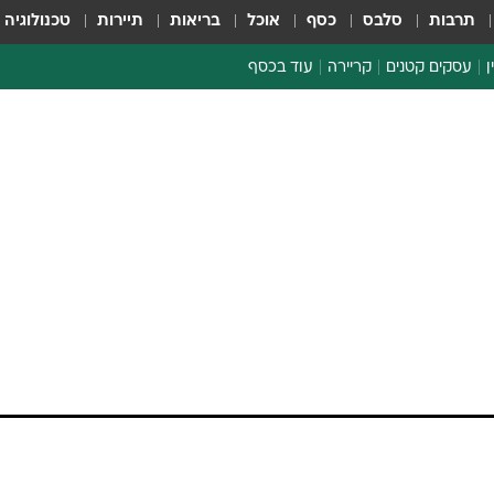
תרבות
סלבס
כסף
אוכל
בריאות
תיירות
טכנולוגיה
ן
עסקים קטנים
קריירה
עוד בכסף
חינוך פיננסי
כסף עולמי
דין וחשבון
קריפטו
ספורט ביזנס