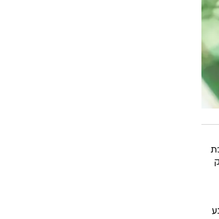
ת
ק
ע