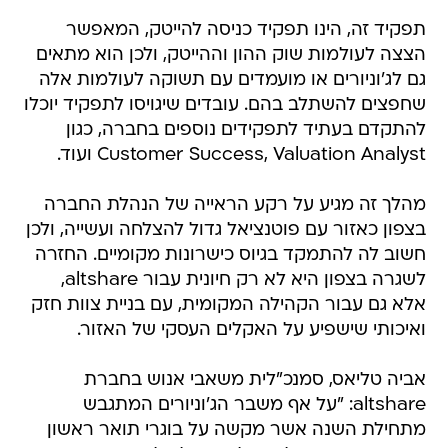
תפקיד זה, הינו תפקיד כניסה להייטק, המאפשר
הצצה לעולמות שוק ההון וההייטק, ולכן הוא מתאים
גם לג'וניורים או מועמדים עם תשוקה לעולמות אלה
שחפצים להשתלב בהם. עובדים שיגויסו לתפקיד יוכלו
להתקדם בעתיד לתפקידים נוספים בחברה, כגון
Customer Success, Valuation Analyst ועוד.
מהלך זה מגיע על רקע הראייה של הנהלת החברה
בצפון כאזור עם פוטנציאל גדול להצלחה ועשייה, ולכן
חשוב לה להתמקד בגיוס כישרונות מקומיים. החזרה
לשגרה בצפון היא לא רק חיונית עבור altshare,
אלא גם עבור הקהילה המקומית, עם בניית צוות חזק
ואיכותי שישפיע על האקלים העסקי של האזור.
אביה טליאס, סמנכ"לית משאבי אנוש בחברת
altshare: "על אף משבר הג'וניורים המתגבש
מתחילת השנה אשר מקשה על בוגרי תואר ראשון