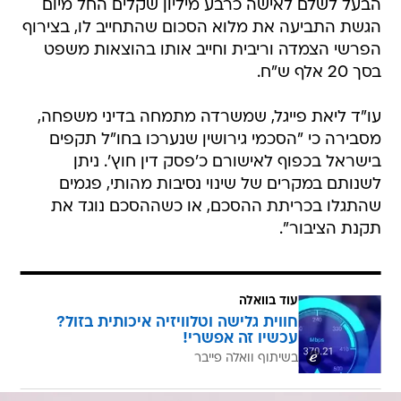
הבעל לשלם לאישה כרבע מיליון שקלים החל מיום
הגשת התביעה את מלוא הסכום שהתחייב לו, בצירוף
הפרשי הצמדה וריבית וחייב אותו בהוצאות משפט
בסך 20 אלף ש"ח.
עו"ד ליאת פייגל, שמשרדה מתמחה בדיני משפחה,
מסבירה כי "הסכמי גירושין שנערכו בחו"ל תקפים
בישראל בכפוף לאישורם כ'פסק דין חוץ'‏.‏ ניתן
לשנותם במקרים של שינוי נסיבות מהותי‏, פגמים
שהתגלו בכריתת ההסכם‏,‏ או כשההסכם נוגד את
תקנת הציבור".
עוד בוואלה
חווית גלישה וטלוויזיה איכותית בזול?
עכשיו זה אפשרי!
בשיתוף וואלה פייבר