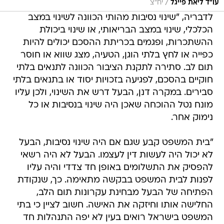
/
עו"ד ליאת פייגל
יח"צ
לדבריה, "שינוי נסיבות מהותי‏ הכוונה לשינוי במצב
הכלכלי, שינוי במצב הבריאותי, או שינוי ביכולת
ההשתכרות, ופגמים בכריתת ההסכם יכולים להיות‏
כפייה או לחץ בלתי הוגן, הטעיה, מצג שווא או ‏חוסר
תום לב. סתירה לתקנת הציבור‏ הכוונה לתנאים בלתי
חוקיים בהסכם, לפגיעה בזכויות יסוד או בתנאים בלתי
סבירים. במקרה דנן, הבעל דרש את השינוי, ולכן עליו
מונח נטל ההוכחה שאכן היה שינוי בנסיבות או כל
נימוק אחר.
"בית המשפט קבע שגם אם היה שינוי נסיבות‏, הבעל
לא יכול היה לעשות דין לעצמו. הבעל לא היה רשאי
להפסיק את התשלומים באופן חד צדדי והיה עליו
לפנות לבית המשפט בבקשה מתאימה‏.‏ כך, שנקודת
הפתיחה של הבעל מבחינת עקרונות תום הלב,
החלישה אותו וחיזקה את האישה. חשוב לציין כי בתי
המשפט בישראל רואים בעין לא יפה התנהלות חד