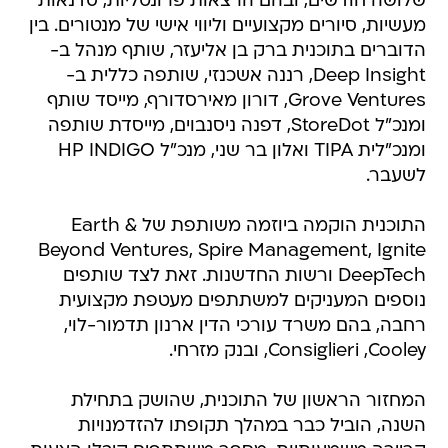
שלושה חודשים, ובהם הרצאות פרונטליות, סדנאות
מעשיות, סיורים מקצועיים וליווי אישי של מנטורים. בין
הדוברים בתוכנית ברק בן אליעזר, שותף מנהל ב-
Deep Insight, רננה אשכנזי, שותפה כללית ב-
Grove Ventures, דורון מאירסדורף, מייסד שותף
ומנכ"ל StoreDot, דפנה ניסנבוים, מייסדת שותפה
ומנכ"לית TIPA ואלון בר שני, מנכ"ל HP INDIGO
לשעבר.
התוכנית הוקמה ביוזמה משותפת של Earth &
Beyond Ventures, Spire Management, Ignite
DeepTech ורשות החדשנות. זאת לצד שותפים
נוספים המעניקים למשתתפים מעטפת מקצועית
רחבה, בהם משרד עורכי הדין ארנון תדמור-לוי,
Consiglieri ,Cooley, ובנק מזרחי.
המחזור הראשון של התוכנית, שהושק בתחילת
השנה, הוביל כבר במהלך תקופתו להזדמנויות