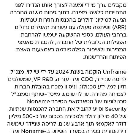
מקבלים ערך מיידי ומענה לצורך אותו הגדירו לפני
התחייבות כלשהי מצידם. בתוך פחות משנה החברה
הגיעה למיליוני דולרים בהכנסות חוזרות שנתיות
(ARR) ושיתפה פעולה עם עשרות תאגידים גדולים
ברחבי העולם. כספי ההשקעה ישמשו להרחבת
הפעילות הגלובלית של החברה, להגברת מאמצי
המכירות ולשיפור הפלטפורמה באמצעות האצת
הפיתוח והחדשנות.
Unframe הוקמה בשנת 2024 על ידי שי לוי, מנכ"ל,
לריסה שניידר, COO ועדי עזריה, VP R&D, שמשלבים
חזון יזמי, ידע טכנולוגי וניסיון מוכח בהובלת חברות
לצמיחה מהירה. שי לוי שימש מייסד-שותף וסמנכ"ל
טכנולוגיות של סטארטאפ הסייבר Noname
Security וסייע להוביל את החברה להכנסות שנתיות
של 40 מיליון דולר ולמכירה בסכום של כ-500 מיליון
דולר לאקמאי תוך ארבע שנים. לריסה שניידר שימשה
דירקטורית בכירה במערך השיווק ב-Noname ועדי