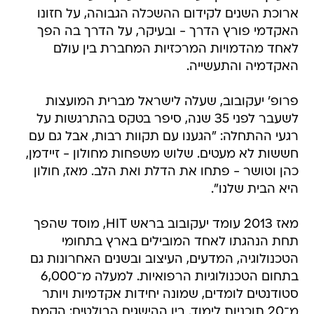
ארוכת השנים לקידום ההשכלה הגבוהה, על חזונו
האקדמי פורץ הדרך - ובעיקר, על הדרך בה הפך
לאחד מהדמויות המרכזיות המחברת בין עולם
האקדמיה והתעשייה.
פרופ' יעקובוב, שעלה לישראל מברית המועצות
לשעבר לפני 35 שנה, סיפר בטקס בהתרגשות על
רגעי ההתחלה: "הגענו עם תקוות רבות, אבל גם עם
חששות לא מעטים. שלוש משפחות מחולון - זיידמן,
כהן וטושר - פתחו את הדלת ואת הלב. מאז, חולון
היא הבית שלנו".
מאז 2013 עומד יעקובוב בראש HIT, מוסד שהפך
תחת הנהגתו לאחד המובילים בארץ בתחומי
הטכנולוגיה, המדעים, העיצוב ובשנים האחרונות גם
בתחום הטכנולוגיות הרפואיות. למעלה מ־6,000
סטודנטים לומדים, שמונה יחידות אקדמיות ויותר
מ־20 תוכניות לימוד. בין ההישגים הבולטים: הקמת