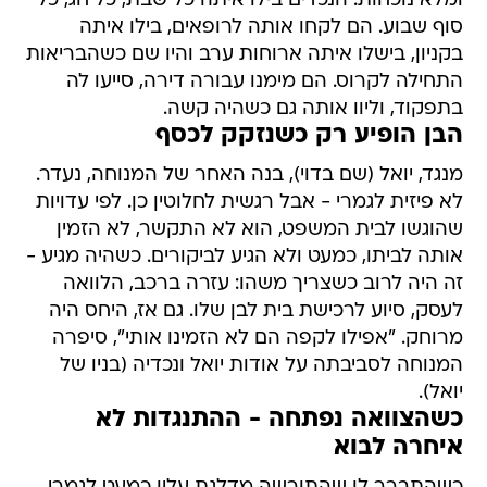
ומלא נוכחות. הנכדים בילו איתה כל שבת, כל חג, כל
סוף שבוע. הם לקחו אותה לרופאים, בילו איתה
בקניון, בישלו איתה ארוחות ערב והיו שם כשהבריאות
התחילה לקרוס. הם מימנו עבורה דירה, סייעו לה
בתפקוד, וליוו אותה גם כשהיה קשה.
הבן הופיע רק כשנזקק לכסף
מנגד, יואל (שם בדוי), בנה האחר של המנוחה, נעדר.
לא פיזית לגמרי - אבל רגשית לחלוטין כן. לפי עדויות
שהוגשו לבית המשפט, הוא לא התקשר, לא הזמין
אותה לביתו, כמעט ולא הגיע לביקורים. כשהיה מגיע -
זה היה לרוב כשצריך משהו: עזרה ברכב, הלוואה
לעסק, סיוע לרכישת בית לבן שלו. גם אז, היחס היה
מרוחק. "אפילו לקפה הם לא הזמינו אותי", סיפרה
המנוחה לסביבתה על אודות יואל ונכדיה (בניו של
יואל).
כשהצוואה נפתחה - ההתנגדות לא
איחרה לבוא