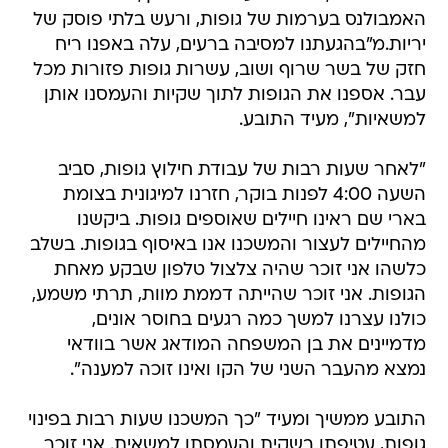
האמבולנס בערמות של גופות, ורעש בלתי פוסק של
יריות.מ"בהגעתנו למסיבה ברעים, עלה באפנו ריח
חזק של בשר שרוף ושוב, עשרות גופות פזורות מכל
עבר. אספנו את הגופות לתוך שקיות והעמסנו אותן
למשאיות", מעיד התובע.
"לאחר שעות רבות של עבודת חילוץ גופות, סביב
השעה 4:00 לפנות בוקר, חזרנו למיגונית בצומת
בארי שם ראינו חיילים שאוספים גופות. ביקשנו
מהחיילים לעצור והמשכנו אנו באיסוף בגופות. בשלב
כלשהו אני זוכר שהיה צלצול טלפון שבקע מאחת
הגופות. אני זוכר שהייתה דממת מוות, תרתי משמע,
כולנו עצרנו למשך כמה רגעים בחוסר אונים,
מדמיינים את בן המשפחה המודאג אשר בוודאי
נמצא מהעבר השני של הקו ואינו זוכה למענה".
התובע ממשיך ומעיד "כך המשכנו שעות רבות בפינוי
גופות, עטיפתן בשקית והעמסתן למשאית. אני זוכר