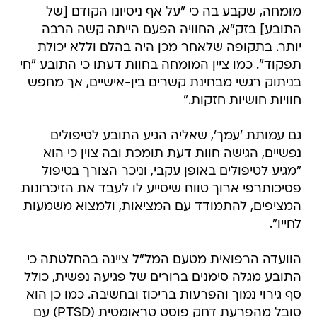
מומחה, שקבע בה כי "על אף ניסיונו הקודם [של
התובע] בזק"א, החוויה הפעם הייתה קשה הרבה
יותר. בתקופה שלאחר מכן היה בהלם וללא יכולת
תפקוד". כמו ציין המומחה בחוות דעתו כי התובע "חי
בניתוק רגשי מבחינת קשרים בין-אישיים, אך מחפש
חוויות חושיות חזקות."
גם עמותת 'עמך', שאליה הגיע התובע לטיפולים
נפשיים, הגישה חוות דעת תומכת ובה צוין כי הוא
"מגיע לטיפולים באופן עקבי, וניכר הצורך בטיפול
פסיכותרפי ארוך טווח שיסייע לו לעבד את הזיכרונות
המציפים, להתמודד עם המציאות, ולמצוא משמעות
לחייו".
הוועדה הרפואית מטעם המל"ל ציינה בהחלטתה כי
התובע מגלה סימנים ברורים של פגיעה נפשית, כולל
סף גירוי נמוך והפרעות בריכוז ובחשיבה. כמו כן הוא
סובל מהפרעת דחק פוסט טראומטית (PTSD) עם