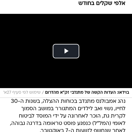
אלפי שקלים בחודש
/
בוידאו: העדות הקשה של מתנדבי זק"א מהדרום
שימוש לפי סעיף 27א'
נהג אמבולנס מתנדב בכוחות ההצלה, בשנות ה-30
לחייו, נשוי ואב לילדים המתגורר במושב הסמוך
לקרית גת, הוכר לאחרונה על ידי המוסד לביטוח
לאומי (המל"ל) כנפגע פוסט טראומה בדרגה גבוהה,
לאחר שנחשף לזוועות ה-7 באוקטובר.