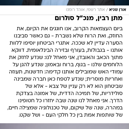
/
אורן שגיא
אתר רשמי, אוהד רומנו
מתן רבין, מנכ"ל סולרום
ביום העצמאות הקרוב, אנו חוגגים את הקיום, את
החוזק, ואת הרוח שלא נשברת - גם כאשר סביבנו
הסערה עדיין לא שככה. אתגרי הביטחון יוסיפו ללוות
אותנו - בגבולות, בעורף ובזירה הבינלאומית. דווקא
מתוך הכאב והאובדן, אני מאחל לנו: שנדע לחזק את
הלוחמים שלנו - בגוף, ברוח ובאמון; שנדע להגן על
עמודי האש שמובילים אותנו קדימה: חדשנות, תעוזה
ואחריות מוסרית; שנדע לטפח כאן חברה שמבינה
שביטחון הוא לא רק עניין של צבא - אלא של
סולידריות, של תמיכה הדדית, של אמונה בצדקת
הדרך. אני מאחל לנו שנה שבה יחזרו כל חטופינו
במהרה, שנה של שיקום, של טכנולוגיה שמצילה חיים,
של שותפות אמת בין כל חלקי העם - ושל שקט.