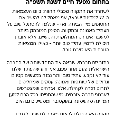
בתחום מפעל חיים לשנת תשפ"ה
לשחרר את התקווה מכבלי ההווה: ביום העצמאות
ה-77 למדינת ישראל, אני מאחל לנו להשיב את
החטופים מיד הביתה. ואז - שנלמד להסתכל שוב על
העתיד באמונה ובתקווה. הסימן המובהק ביותר
למשבר אינו רק המחלוקות והקשיים, אלא אובדן
היכולת לדמיין עתיד טוב יותר - כאילו המציאות
הנוכחית היא גזירת גורל.
בתור יזם חברתי, שראה את התחדשותה של החברה
הישראלית פעם אחר פעם, אני יודע שהעתיד שלנו
עוד לא נקבע. עתיד טוב יותר נבנה במעשים קטנים
וגדולים של שותפות ואמונה: עסקים שמחליטים
לתרום חזרה לקהילה, אלפי אזרחים שמצטרפים
לארגוני חברה אזרחית, מי שהתגייסו בכל הכח למען
המדינה מהשמונה באוקטובר וממשיכים גם היום.
תקווה היא היכולת לראות מעבר למשבר, לדמיין