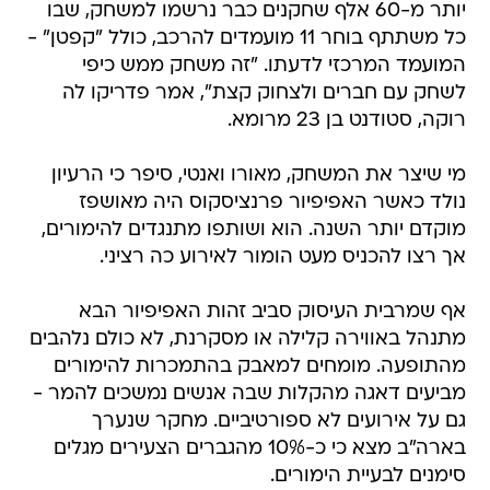
יותר מ-60 אלף שחקנים כבר נרשמו למשחק, שבו
כל משתתף בוחר 11 מועמדים להרכב, כולל "קפטן" -
המועמד המרכזי לדעתו. "זה משחק ממש כיפי
לשחק עם חברים ולצחוק קצת", אמר פדריקו לה
רוקה, סטודנט בן 23 מרומא.
מי שיצר את המשחק, מאורו ואנטי, סיפר כי הרעיון
נולד כאשר האפיפיור פרנציסקוס היה מאושפז
מוקדם יותר השנה. הוא ושותפו מתנגדים להימורים,
אך רצו להכניס מעט הומור לאירוע כה רציני.
אף שמרבית העיסוק סביב זהות האפיפיור הבא
מתנהל באווירה קלילה או מסקרנת, לא כולם נלהבים
מהתופעה. מומחים למאבק בהתמכרות להימורים
מביעים דאגה מהקלות שבה אנשים נמשכים להמר -
גם על אירועים לא ספורטיביים. מחקר שנערך
בארה"ב מצא כי כ-10% מהגברים הצעירים מגלים
סימנים לבעיית הימורים.