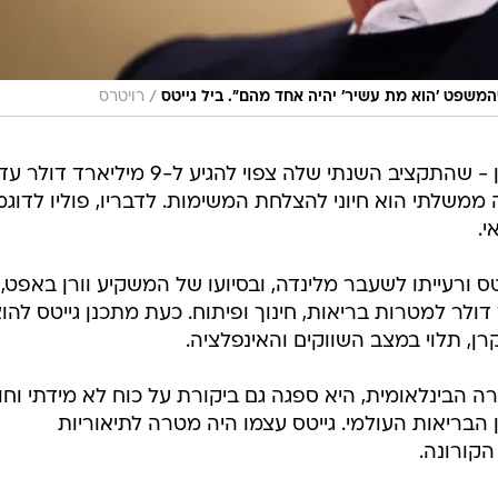
בר מעל 100 מיליארד דולר למטרות בריאות, חינוך ופיתוח. כעת מתכנן גייטס לה
ן, תלוי במצב השווקים והאינפלציה.
 הבינלאומית, היא ספגה גם ביקורת על כוח לא מידתי וחו
ן הבריאות העולמי. גייטס עצמו היה מטרה לתיאוריות
קורונה.
שיא טראמפ להמשיך בהשקעות בבריאות עולמית. הוא קרא
צב התרומה שלהם: "זו אחת הדרכים הכי משמעותיות להחז