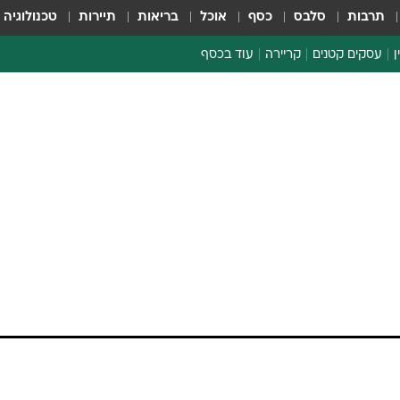
תרבות
סלבס
כסף
אוכל
בריאות
תיירות
טכנולוגיה
ן
עסקים קטנים
קריירה
עוד בכסף
חינוך פיננסי
כסף עולמי
דין וחשבון
קריפטו
ר": ביל גייטס יתרום
ספורט ביזנס
ים לעניי העולם
המיליארדר והפילנתרופ הודיע כי יעביר כמעט את כל הונו האישי, כ
ך קרן הצדקה שלו עד 2045, במטרה להיאבק בעוני ובמחלות בעולם. במקביל, ת
ל קיצוץ הסיוע האמריקאי, שלדבריו מוביל למותם