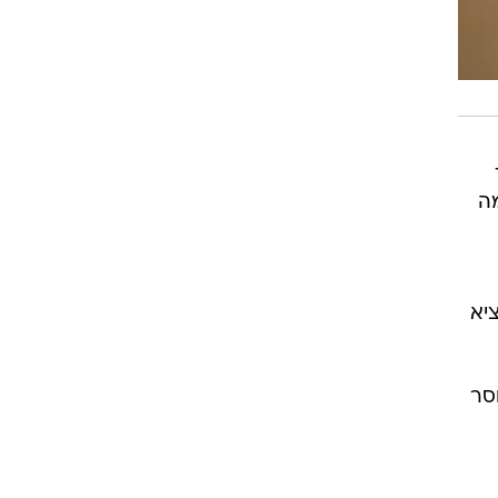
וציא
סר
יר