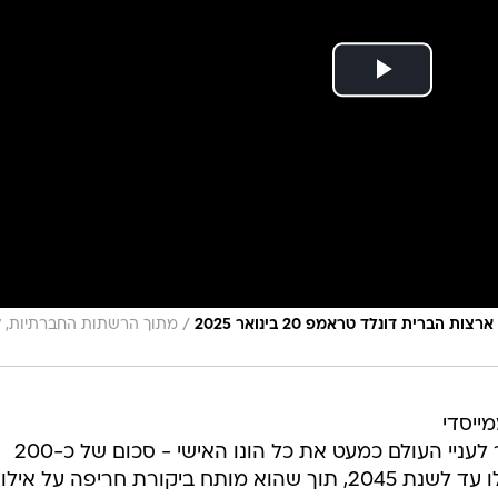
/
רית דונלד טראמפ 20 בינואר 2025
מתוך הרשתות החברתיות, ל
מייסדי
מיקרוסופט, הודיע כי בכוונתו להעביר לעניי העולם כמעט את כל הונו האישי - סכום של כ-200
מיליארד דולר - דרך קרן הצדקה שלו עד לשנת 2045, תוך שהוא מותח ביקורת חריפה על אילו
לד טראמפ. לדבריו, הקיצוצים הדרמטיים בתקציב הסיוע
ים עניים ברחבי העולם.
ס: "התמונה של האיש העשיר בעולם הורג את הילדים העניים
יו, משרד היעילות הממשלתית בראשות מאסק הוביל לפירוק
בפועל של סוכנות הסיוע האמריקאית USAID, שמימנה בעבר חיסונים, סיוע חירום ומיזמי בריאות
גייטס, ששוויו מוערך כיום בכ-108 מיליארד 
 "אנשים יגידו עליי הרבה דברים כשאמות, לא רוצה שהמש
 באתר שלו. "יש יותר מדי בעיות דחופות לפתרון כדי שאחזי