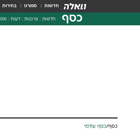
חדשות
ספורט
בחירות
כסף
חדשות
צרכנות
דעות
מגזי
החלטות פיננסיות
בדיקת מוצרים
כסף
/
כסף עולמי
חדשות מהמדף
השוואת מחירים
"לא אמות עשי
צרכנות פיננסית
מאות מיליארד
דניאל כהן
עודכן לאחרונה: 8.5.2025 / 14:50
דר
את אילון מאסק וממשל טראמפ ע
ילדים עניים