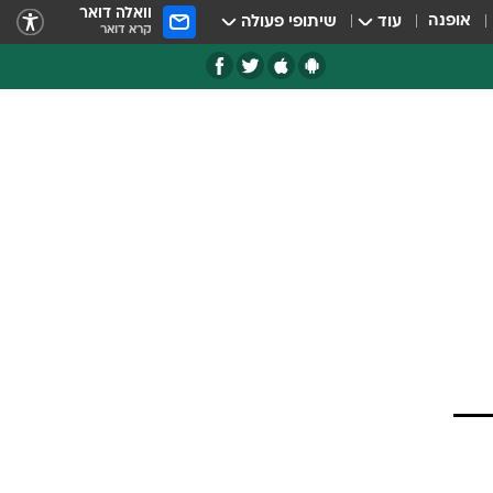
וואלה דואר
אופנה
עוד
שיתופי פעולה
קרא דואר
-200 מיליארד דולר,
קף
 של