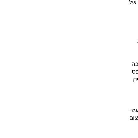
אמר
צום