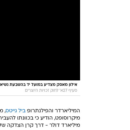
אילון מאסק מצדיע במועל יד בהשבעת נשיא ארצות הב
סעיף 27א' לחוק זכויות היוצרים
המיליארדר והפילנתרופ
ביל גייטס
, מ
מאסק והממשל האמריקאי בהובלת דונ
ארצות הברית מובילים למותם של ילד
בריאיון ל"פייננשל טיימס" אמר גייט
ביותר - זו לא תמונה נעימה". לדבר
ברחבי העולם.
יהיה מושקע מרבית ההון הפרטי שלו.
'הוא מת עשיר' יהיה ‏אחד מהם", כתב