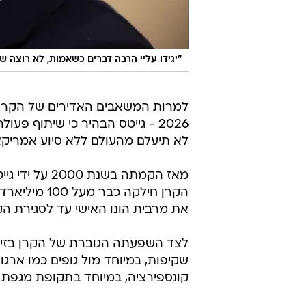
הקרן חילקה כ
את מרבית הונו האישי עד לסגירת הקר
לצד השפעתה הגוברת של הקרן בזירה
שקיפות, במיוחד מול גופים כמו ארגו
קונספירציה, במיוחד בתקופת מגפת ה
לאחרונה ניסה גייטס לשכנע את הנ
לאנשים אמידים נוספים להאיץ את ק
לחברה".
ביל גייטס
אילון מאסק
טרם התפרסמו תגובות