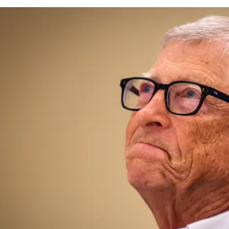
/
המשפט 'הוא מת עשיר' יהיה ‏אחד מהם". ביל גייטס
רויטרס
למרות המשאבים האדירים של הקרן - שהתקציב השנתי שלה צפוי להגיע ל-9 מיליארד דולר ע
עולה ממשלתי הוא חיוני להצלחת המשימות. לדבריו, פוליו לדוג
י.
נת 2000 על ידי גייטס ורעייתו לשעבר מלינדה, ובסיועו של המשקיע וורן באפט,