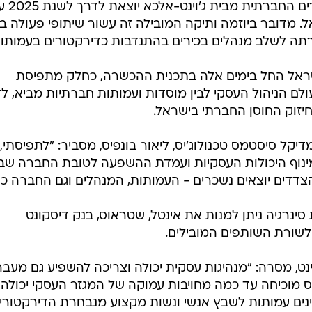
תכנית סינרגיה של נבחרת הדירקטורים הח
מדובר ביוזמה ותיקה המובילה זה עשור שיתופי פעולה בי
תה לשלב מנהלים בכירים בהתנדבות כדירקטורים בעמותות
שראל החל בימים אלה בתכנית ההכשרה, כחלק מתפיסת
לם הניהול העסקי לבין מוסדות ועמותות חברתיות מביא, לד
חיזוק החוסן החברתי בישראל.
יקל סיסטמס טכנולוג'יס, ליאור בונפיס, מסביר: "לתפיסתי,
מינוף היכולות העסקיות ועמדת ההשפעה לטובת החברה שב
הצדדים יוצאים נשכרים - העמותות, המנהלים וגם החברה כו
ינרגיה ניתן למנות את אינטל, שטראוס, בנק דיסקונט
לשורת השותפים המובילים.
נט, מסרה: "מנהיגות עסקית יכולה וצריכה להשפיע גם מעבר
ס מוכיחה עד כמה מחויבות עמוקה של המגזר העסקי יכולה
זמינים עמותות לשבץ אנשי ונשות מקצוע מנבחרת הדירקטורי