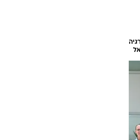
גיה
אל