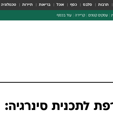
תרבות
סלבס
כסף
אוכל
בריאות
תיירות
טכנולוגיה
ן
עסקים קטנים
קריירה
עוד בכסף
חינוך פיננסי
כסף עולמי
דין וחשבון
קריפטו
הלאונג'
ספורט ביזנס
ת לתכנית סינרגיה: