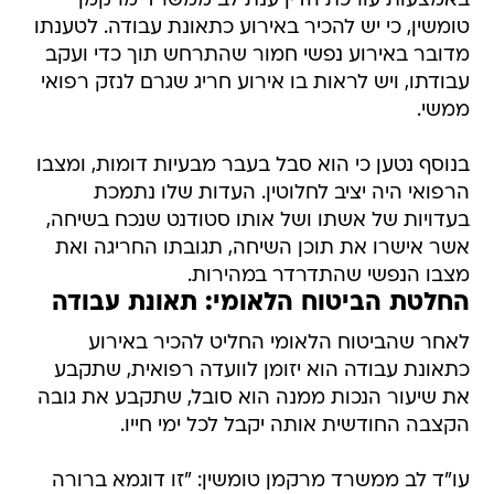
באמצעות עורכת הדין ענת לב ממשרד מרקמן
טומשין, כי יש להכיר באירוע כתאונת עבודה. לטענתו
מדובר באירוע נפשי חמור שהתרחש תוך כדי ועקב
עבודתו, ויש לראות בו אירוע חריג שגרם לנזק רפואי
ממשי.
בנוסף נטען כי הוא סבל בעבר מבעיות דומות, ומצבו
הרפואי היה יציב לחלוטין. העדות שלו נתמכת
בעדויות של אשתו ושל אותו סטודנט שנכח בשיחה,
אשר אישרו את תוכן השיחה, תגובתו החריגה ואת
מצבו הנפשי שהתדרדר במהירות.
החלטת הביטוח הלאומי: תאונת עבודה
לאחר שהביטוח הלאומי החליט להכיר באירוע
כתאונת עבודה הוא יזומן לוועדה רפואית, שתקבע
את שיעור הנכות ממנה הוא סובל, שתקבע את גובה
הקצבה החודשית אותה יקבל לכל ימי חייו.
עו"ד לב ממשרד מרקמן טומשין: "זו דוגמא ברורה