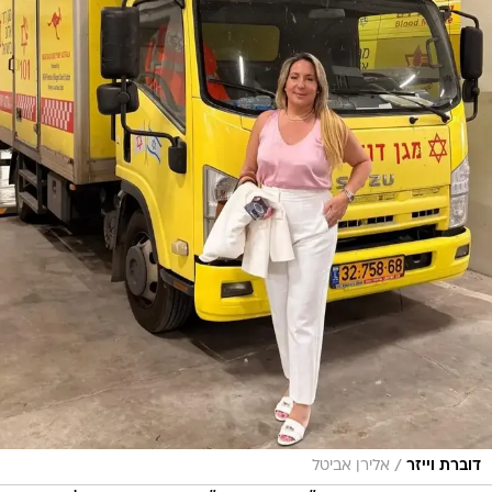
/
דוברת וייזר
אלירן אביטל