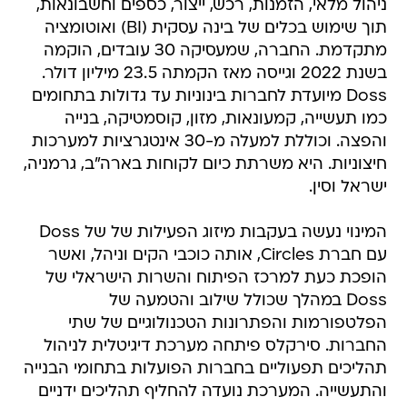
מתקדמת. החברה, שמעסיקה 30 עובדים, הוקמה
בשנת 2022 וגייסה מאז הקמתה 23.5 מיליון דולר.
Doss מיועדת לחברות בינוניות עד גדולות בתחומים
כמו תעשייה, קמעונאות, מזון, קוסמטיקה, בנייה
והפצה. וכוללת למעלה מ-30 אינטגרציות למערכות
חיצוניות. היא משרתת כיום לקוחות בארה"ב, גרמניה,
ישראל וסין.
המינוי נעשה בעקבות מיזוג הפעילות של של Doss
עם חברת Circles, אותה כוכבי הקים וניהל, ואשר
הופכת כעת למרכז הפיתוח והשרות הישראלי של
Doss במהלך שכולל שילוב והטמעה של
הפלטפורמות והפתרונות הטכנולוגיים של שתי
החברות. סירקלס פיתחה מערכת דיגיטלית לניהול
תהליכים תפעוליים בחברות הפועלות בתחומי הבנייה
והתעשייה. המערכת נועדה להחליף תהליכים ידניים
ומבוזרים, כמו שימוש בדפי נייר, אקסלים ושיחות
טלפון, שחלקם הגדול לא מתועדים, בפלטפורמה