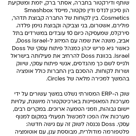
Cosmetics. בין לקוחות של החברה קבוצת תדהר,
פולירם, אשטרום, בני וצביקה וקבוצת נוימן פלדה.
סירקלס, שמעסיקה כיום 10 עובדים במשרדים בתל
אביב, משנה את שמה עם המיזוג ל-Doss Israel,
כאשר גיא פריש יכהן כמנהל פיתוח עסקי של Doss
Israel. בכוונת Doss להרחיב את פעילותה בישראל
ולגייס לשם כך מהנדסים, אנשי פיתוח עסקי, שיווק
ושרות לקוחות. ההסכם בין החברות כולל אופציה
בהמשך למכירה מלאה של Circles.
שוק ה-ERP המסורתי נשלט במשך עשורים על ידי
מערכות המאופיינות בארכיטקטורה מיושנת, עלויות
יישום גבוהות, וזמני הטמעה ארוכים. במקרים רבים,
מערכות אלו הפכו למכשול תפעולי במקום למנוף
עסקי. Doss נכנסה לשוק זה עם גישה חדשה:
פלטפורמה מודולרית, מבוססת ענן, עם אוטומציה
ובינה מלאכותית, המאפשרת הטמעה מהירה,
לעיתים תוך שבועות ספורים, והתאמה אישית לצרכים