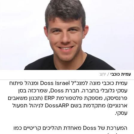
/
עמית כוכבי
יחצ
עמית כוכבי מונה למנכ"ל Doss Israel ומנהל פיתוח
עסקי גלובלי בחברה. חברת Doss, שמרכזה בסן
פרנסיסקו, מספקת פלטפורמת ERP (תכנון משאבים
ארגוניים) מתקדמת בשם DossARP לניהול תפעול
עסקי.
המערכת של Doss מאחדת תהליכים קריטיים כמו
ניהול מלאי, הזמנות, רכש, ייצור, כספים וחשבונאות,
תוך שימוש בכלים של בינה עסקית (BI) ואוטומציה