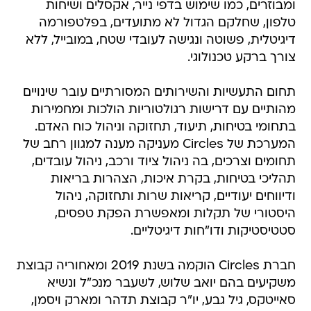
דיגיטלית, פשוטה ונגישה לעובדי שטח, במובייל, ללא
צורך ברקע טכנולוגי.
תחום התעשיות והשירותים המסורתיים עובר שינויים
מהותיים עם דרישות רגולטוריות הולכות ומחמירות
בתחומי בטיחות, תיעוד, תחזוקה וניהול כוח האדם.
המערכת של Circles מעניקה מענה למגוון רחב של
תחומים וצרכים, בה ניהול ציוד ורכב, ניהול עובדים,
תהליכי בטיחות, בקרת איכות, הצהרות בריאות
ודיווחים יעודיים, קריאות שרות ותחזוקה, ניהול
היסטורי של תקלות ומאפשרת הפקת טפסים,
סטטיסטיקות ודו"חות דיגיטליים.
חברת Circles הוקמה בשנת 2019 ומאחוריה קבוצת
משקיעים בהם יואב שלוש, לשעבר מנכ"ל ונשיא
סאייטקס, גיל גבע, יו"ר קבוצת תדהר ומארק ויסמן,
שותף ודירקטור בחברה, אסתר ברק, יזמת ומשקיעת
הון סיכון לנדס ודין פקטור, מייסד Smashbox