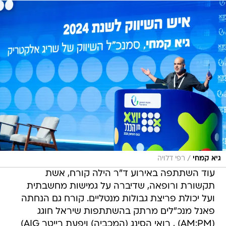
/
גיא קמחי
רפי דלויה
עוד השתתפה באירוע ד"ר הילה קורח, אשת
תקשורת ורופאה, שדיברה על גמישות מחשבתית
ועל יכולת פריצת גבולות מנטליים. קורח גם הנחתה
פאנל מנכ"לים מרתק בהשתתפות שיראל חוגג
(AM:PM) , רואי הסינג (המכביה) ויפעת רייטר AIG)