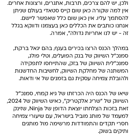
ולכן, יש להם צרכים, תרבות, אתגרים, ורצונות אחרים.
אין למה שקורה כאן שום קייס סטאדי בעולם שניתן
להסתמך עליו. אין כאן שום כלל שאפשר ליישם.
אנחנו כותבים את הכללים כאן בעצמנו ודווקא בגלל
זה - יש לנו אחריות גדולה", אמרה.
במהלך הכנס הרצו בכירים בענף, בהם יגאל ברקת,
סמנכ"ל השיווק של בנק הפועלים, וטלי פולג,
סמנכ"לית השיווק של בזק, שהתייחסו לתפקידה
המשתנה של מחלקת השיווק, לחשיבות החדשנות
ולהובלת צמיחה עסקית גם בזמנים של אי ודאות.
שיאו של הכנס היה הכרזתו של גיא קמחי, סמנכ"ל
השיווק של "שריג אלקטריק", כאיש השיווק של 2024,
זאת בזכות הצלחתו יוצאת הדופן של Ninja, שזינק
למעמד של מותג מוביל בישראל, עם שיעורי צמיחה
חסרי תקדים והתמודדות מרשימה מול מותגים
ותיקים בשוק.