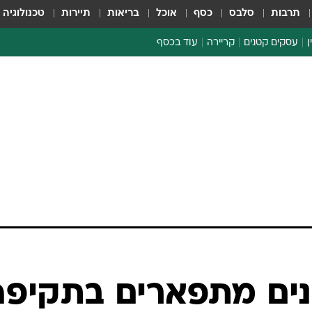
תרבות
סלבס
כסף
אוכל
בריאות
תיירות
טכנולוגיה
ן
עסקים קטנים
קריירה
עוד בכסף
חינוך פיננסי
כסף עולמי
דין וחשבון
קריפטו
הלאונג'
ספורט ביזנס
ים מתפארים בתקיפה