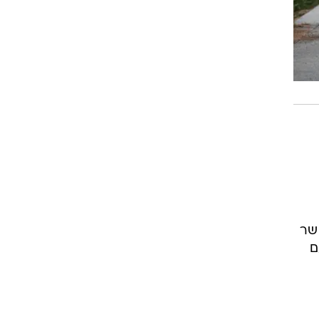
 שר
ם