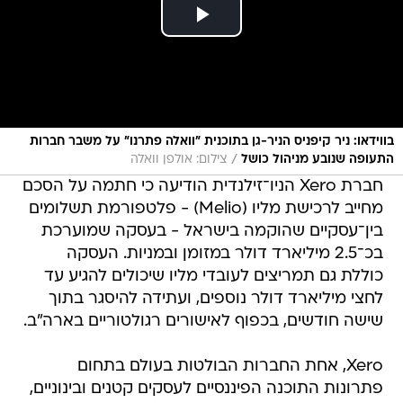
בווידאו: ניר קיפניס הניר-גן בתוכנית "וואלה פתרנו" על משבר חברות
/
התעופה שנובע מניהול כושל
צילום: אולפן וואלה
חברת Xero הניו־זילנדית הודיעה כי חתמה על הסכם
מחייב לרכישת מליו (Melio) - פלטפורמת תשלומים
בין־עסקיים שהוקמה בישראל - בעסקה שמוערכת
בכ־2.5 מיליארד דולר במזומן ובמניות. העסקה
כוללת גם תמריצים לעובדי מליו שיכולים להגיע עד
לחצי מיליארד דולר נוספים, ועתידה להיסגר בתוך
שישה חודשים, בכפוף לאישורים רגולטוריים בארה"ב.
Xero, אחת החברות הבולטות בעולם בתחום
פתרונות התוכנה הפיננסיים לעסקים קטנים ובינוניים,