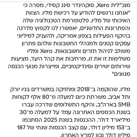
מנכ"לית Xero, סוקהינדר סינג קסידי, מסרה כי
"אנחנו נרגשים להודיע על רכישת מליו. הצוות
האיכותי של מליו, פלטפורמת הטכנולוגיה שלה
והפתרונות החדשניים, יאפשרו לנו לקפוץ מדרגה
בהיקף הפעילות בצפון אמריקה, ולהעניק למיליוני
עסקים קטנים ולמנהלי החשבונות שלהם פתרון
משולב לניהול תזרים וחשבונאות. Xero ומליו
משלימות זו את זו, מרחיבות את קהל היעד, מציעות
שירותים ישירים וסינדיקטיביים, ומייצרות מנועי הכנסה
מגוונים"
מליו, שהוקמה ב־2018 ומחזיקה במשרדים בניו יורק
ותל אביב, משרתת כיום למעלה מ־80 אלף לקוחות
SMB בארה"ב, והיקף התשלומים שדרכה עברו
בשנת הכספים האחרונה עמד על למעלה מ־30
מיליארד דולר. ההכנסות בשנת 2025 הסתכמו
ב־153 מיליון דולר, עם קצב הכנסות שנתי של 187
מיליון דולר נכון למרץ האחרון.