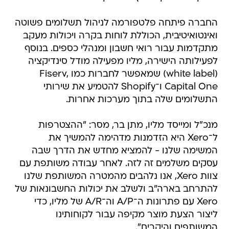
החברה פיתחה פלטפורמה לניהול תשלומים פשוטה
ואינטואיטיבית, הכוללת לוחות בקרה ויכולות מעקב
מתקדמות עבור רואי חשבון ומנהלי כספים. בנוסף
לפעילותה הישירה, מליו מפעילה מודל סינדיקציה
(white label) שמאפשר לחברות כמו Fiserv,
Capital One ו־Shopify להטמיע את שירותי
התשלומים שלה בתוך מערכות אחרות.
מנכ"ל ומייסד מליו, מתן בר, מסר: "ההצטרפות
ל־Xero היא הזדמנות מדהימה להמשיך את
המשימה שלנו - להמציא מחדש את הדרך שבה
עסקים משלמים זה לזה. לאחר עבודה משותפת עם
צוות Xero, אנו נלהבים מהמטרה המשותפת שלנו
להתרחב בארה"ב ולשלב את יכולות החשבונאות של
Xero עם פתרונות ה־A/P וה־A/R של מליו, כדי
ליצור הצעת מוצר מקיפה עבור לקוחותינו
המשותפים והיקרים".