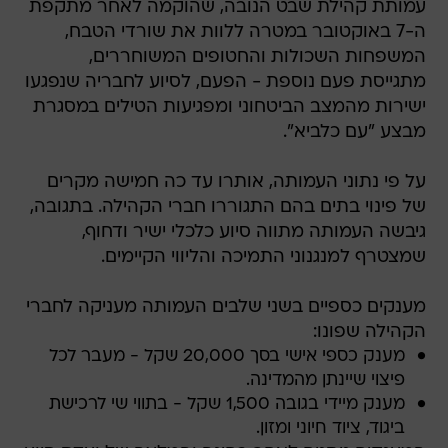
עמותת קהילת שבט הנובה, שהוקמה לאחר מתקפת
ה-7 באוקטובר במטרה ללוות את שורדי הטבח,
המשפחות השכולות והחטופים המשוחררים,
מתגייסת פעם נוספת - הפעם, לסיוע לחבריה שנפגעו
ישירות מהמצב הביטחוני ומפגיעות הטילים במסגרת
מבצע "עם כלביא".
על פי נתוני העמותה, אותרו עד כה חמישה מקרים
של פינוי בתים בהם התגוררו חברי הקהילה. בתגובה,
גיבשה העמותה מתווה סיוע כלכלי ישיר ודחוף,
שמצטרף למנגנוני התמיכה והליווי הקיימים.
מענקים כספיים בשני שלבים העמותה מעניקה לחברי
הקהילה שפונו:
מענק כספי אישי בסך 20,000 שקל - מעבר לכל
פיצוי שיינתן מהמדינה.
מענק מיידי בגובה 1,500 שקל - בתווי שי לרכישת
ביגוד, ציוד חיוני ומזון.