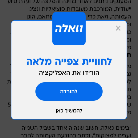
המענקים ניתנים לאחר בחינה והמלצה של ועדת סיוע
ייעודית, המורכבת מעובדות סוציאליות ונציגי
העמותה, וזאת כדי להבטיח סיוע מותאם, הוגן
ומושכל. בנוסף, בימים האחרונים חולקו תווי שי בסך
כולל של 120,000 שקל לשורדים, משפחות שכולות
ומשוחררי שבי מהקהילה, בהתאם לצרכים שעלו
מהשטח.
תמיכה נפשית ומעטפת קהילתית
מעבר לתמיכה הכלכלית, ממשיכה העמותה להפעיל
גם את מודל התמיכה הרגשית הייחודי שלה - "שורד
למען שורד", במסגרתו בוצעו למעלה מ־1,500 שיחות
תמיכה אישיות עם שורדים ובני משפחות שכולות.
בשבוע האחרון התקיימו גם מפגשי זום קהילתיים,
ששימשו מרחב בטוח לשיחה, הכלה וחיזוק. מעל 500
משתתפים לקחו חלק במפגשים.
"בימים כאלה, חשוב שנהיה אחד בשביל השנייה
וערים למצוקות", נכתב בהודעת העמותה לחברי