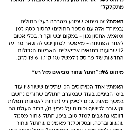
מיתוס #5: "אריזות מזון גדולות לא טובות כי האוכל
מתקלקל"
האמת?
זה מיתוס שמונע מהרבה בעלי חתולים
(במיוחד אלה עם מספר חתולים) לחסוך כסף, זמן
ומאמץ. אחסון נכון - במקום יבש וקריר, בכלי אטום
לאחר הפתיחה - מאפשר למזון יבש להישאר טרי עד
12 שבועות בתנאים אידיאליים. האריזות הגדולות
החדשות של פריסקיז למשל (10 ק"ג ו-13.6 ק"ג).
מיתוס #6: "חתול שחור מביאים מזל רע"
האמת?
אחד המיתוסים הכי עתיקים ששורשיו עוד
בימי הביניים. בעוד שבמערב חתולים שחורים נחשבו
במשך מאות שנים לסימן רע (תודות לאמונות תפלות
וקישורם לכישוף וכוחות על טבעיים), ברוב העולם הם
דווקא נחשבים למזל טוב. ביפן, חתול שחור מסמל
שגשוג וברכה, ובסקוטלנד מאמינים שחתול שחור