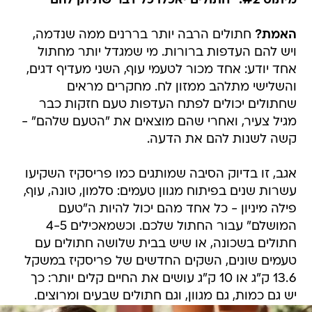
מיתוס #2: "חתולים יאכלו כל דבר שתיתן להם"
האמת?
חתולים הרבה יותר בררנים ממה שנדמה,
ויש להם העדפות ברורות. מי שמגדל יותר מחתול
אחד יודע: אחד מכור לטעמי עוף, השני מעדיף דגים,
והשלישי מתלהב ממזון לח. מחקרים מראים
שחתולים יכולים לפתח העדפות טעם חזקות כבר
מגיל צעיר, ואחרי שהם מוצאים את "הטעם שלהם" -
קשה לשנות להם את הדעה.
אגב, זו בדיוק הסיבה שמותגים כמו פריסקיז השקיעו
עשרות שנים בפיתוח מגוון טעמים: סלמון, טונה, עוף,
פילה מיניון - כל אחד מהם יכול להיות ה"טעם
המושלם" עבור החתול שלכם. וכשמאכילים 4-5
חתולים בשכונה, או שיש בבית שלושה חתולים עם
טעמים שונים, השקים החדשים של פריסקיז במשקל
13.6 ק"ג או 10 ק"ג עושים את החיים קלים יותר: כך
יש גם כמות, גם מגוון, וגם חתולים שבעים ומרוצים.