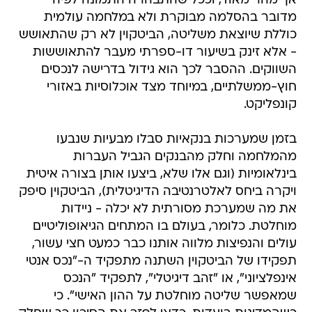
אך מהר מאוד, וככל שהתבהרה התמונה לפיה
מדובר בהסלמה מבוקרת ולא במלחמה עולמית
כוללת שיוצאת משליטה, הביטקוין לא רק שהתאושש
- אלא זינק בשיעור דו-ספרתי מעבר להתאוששות
השווקים. ההסבר לכך הוא גידול בדרישה לנכסים
חוץ-ממשלתיים, במיוחד מצד אוכלוסיות באזורי
קונפליקט.
בזמן שמערכות בנקאיות סבלו מבעיות שנבעו
מהמלחמה וחלק מהבנקים הגביל העברות
בינלאומיות (וגם אלו שלא, ביצעו אותן בצורה איטית
ויקרה ביחס לאלטרנטיבה הדיגיטלית), הביטקוין סיפק
את מה שמערכת מסורתית לא יכלה - ניידות
מוחלטת. כלומר, בעולם בו המתחים הגיאופוליטיים
עולים והנפיצות מלווה אותנו כבר כמעט חצי עשור,
תפקידו של הביטקוין השתנה מתפקיד ה-"נכס אנטי
אינפלציוני", או "זהב דיגיטלי", לתפקיד "הנכס
שמאפשר שליטה מוחלטת על ההון האישי". כי