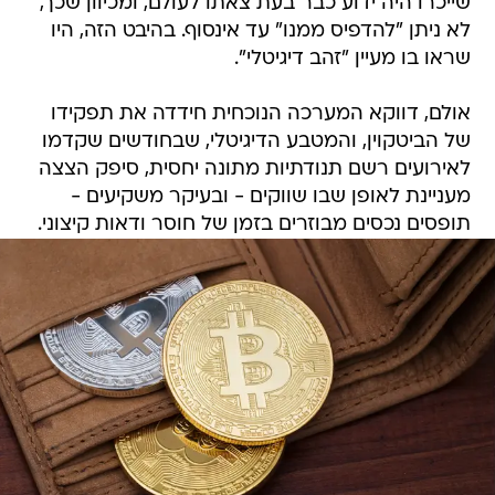
שייכרו היה ידוע כבר בעת צאתו לעולם, ומכיוון שכך,
לא ניתן "להדפיס ממנו" עד אינסוף. בהיבט הזה, היו
שראו בו מעיין "זהב דיגיטלי".
אולם, דווקא המערכה הנוכחית חידדה את תפקידו
של הביטקוין, והמטבע הדיגיטלי, שבחודשים שקדמו
לאירועים רשם תנודתיות מתונה יחסית, סיפק הצצה
מעניינת לאופן שבו שווקים - ובעיקר משקיעים -
תופסים נכסים מבוזרים בזמן של חוסר ודאות קיצוני.