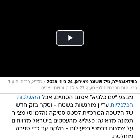
/
בווידאו:נפילה, טיל ששוגר מאיראן, 24 ביוני 2025
מד"א, כב"ה, תיעוד
ברשתות חברתיות לפי סעיף 27 א לחוק זכויות יוצרים
מבצע "עם כלביא" אמנם הסתיים, אבל
ההשלכות
הכלכליות
עדיין מורגשות בשטח - וסקר בזק חדש
של הלשכה המרכזית לסטטיסטיקה (הלמ"ס) מצייר
תמונה מדאיגה: כשליש מהעסקים בישראל מדווחים
על צמצום דרמטי בפעילות - חלקם עד כדי סגירה
מוחלטת.