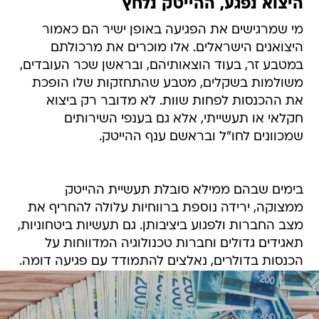
היצוא נפגע, ההייטק נלחץ
מי שמרגישים את הפגיעה באופן ישיר הם כאמור
היצואנים הישראלים. אלו מוכרים את מרכולתם
במטבע זר, בעוד הוצאותיהם, ובראשן שכר העובדים,
משולמות בשקלים, מטבע שהתחזקות שלו הופכת
את ההכנסות לפחות שוות. לא מדובר רק ביצוא
חקלאי או תעשייתי, אלא גם בענפי השירותים
שמכוונים לחו"ל ובראשם ענף ההייטק.
בימים שבהם ממילא סובלת תעשיית ההייטק
ממצוקה, ירידה נוספת ברווחיות עלולה להחריף את
מצב החברות ולפגוע ביציבותן. גם תעשיות ביטחוניות,
תאגידים גדולים וחברות טכנולוגיה המדווחות על
הכנסות בדולרים, נאלצים להתמודד עם פגיעה דומה.