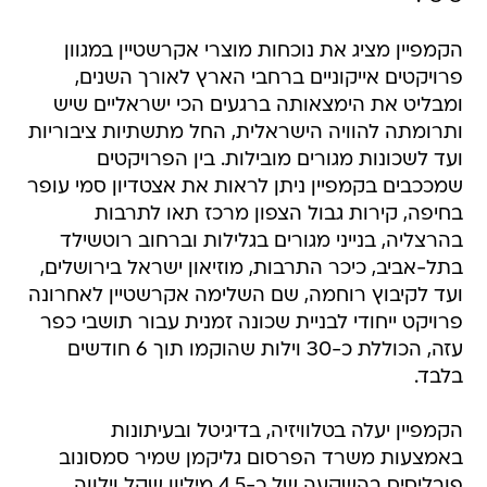
הקמפיין מציג את נוכחות מוצרי אקרשטיין במגוון
פרויקטים אייקוניים ברחבי הארץ לאורך השנים,
ומבליט את הימצאותה ברגעים הכי ישראליים שיש
ותרומתה להוויה הישראלית, החל מתשתיות ציבוריות
ועד לשכונות מגורים מובילות. בין הפרויקטים
שמככבים בקמפיין ניתן לראות את אצטדיון סמי עופר
בחיפה, קירות גבול הצפון מרכז תאו לתרבות
בהרצליה, בנייני מגורים בגלילות וברחוב רוטשילד
בתל-אביב, כיכר התרבות, מוזיאון ישראל בירושלים,
ועד לקיבוץ רוחמה, שם השלימה אקרשטיין לאחרונה
פרויקט ייחודי לבניית שכונה זמנית עבור תושבי כפר
עזה, הכוללת כ-30 וילות שהוקמו תוך 6 חודשים
בלבד.
הקמפיין יעלה בטלוויזיה, בדיגיטל ובעיתונות
באמצעות משרד הפרסום גליקמן שמיר סמסונוב
פובליסיס בהשקעה של כ-4.5 מיליון שקל וילווה