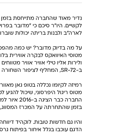
נדיר מאוד שהחברה מתייחסת בזמן א
לקשיים. היו"ר סיכם כי "מדובר בפר
לארה"ב ולבנות בריתה יכולות שוברות ש
על מה בדיוק מדובר? יש כמה מהפכו
מטוסי האיוואקס לבקרה אווירית בלו
ולירות אליו טילי אוויר אוויר מטוו
ב-SR-72, המחליף לציפור השחורה שהעולם מחכה לו מאז יצאה משירות לפני 30 שנה?
רמיזה לקיומו נכללה בטופ גאן מאוור
מטוס ריגול היפרסוני, שיכול להגיע ל
בזמן שהתחרתה על המכרז המסווג, ו