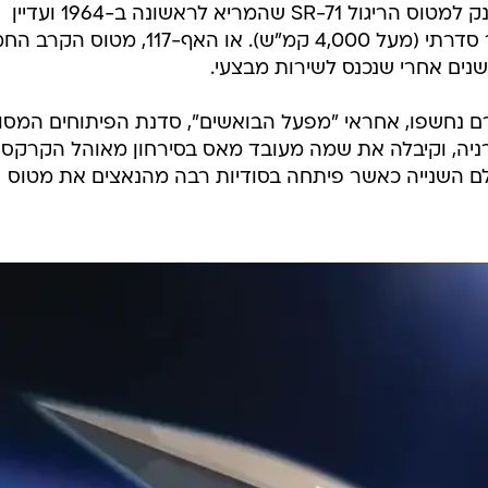
הציפור השחורה למשל, הכינוי שהוענק למטוס הריגול SR-71 שהמריא לראשונה ב-1964 ועדיין
מחזיק בשיא המהירות למטוס מייצור סדרתי (מעל 4,000 קמ"ש). או האף-117, מט
ם נחשפו, אחראי "מפעל הבואשים", סדנת הפיתוחים המסוו
יה, וקיבלה את שמה מעובד מאס בסירחון מאוהל הקרקס
 השנייה כאשר פיתחה בסודיות רבה מהנאצים את מטוס