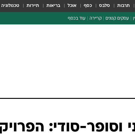
תרבות
סלבס
כסף
אוכל
בריאות
תיירות
טכנולוגיה
ן
עסקים קטנים
קריירה
עוד בכסף
חינוך פיננסי
כסף עולמי
דין וחשבון
קריפטו
הלאונג'
ספורט ביזנס
י וסופר-סודי: הפרויק