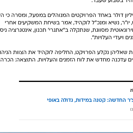
יד בשבוע שעבר.
ה דיווחה על הפסד של 950 מיליון דולר באחד הפרויקטים המנוהלים במפעל, ומסרה כי ה
, יו"ר, נשיא ומנכ"ל לוקהיד, אמר בשיחת המשקיעים אחרי
רונאוטית מסווגת, שנתקלה ב"אתגרי' תכנון, אינטגרציה ניסו
ם ויעדי העלויות".
ת שאליהן נקלע הפרויקט, החליפה לוקהיד את הצוות הניהול
ים עדכנה מחדש את לוח הזמנים והעלויות. התוצאה: הכרה
ה
'ר החדשה: קטנה במידות, גדולה באופי
ו