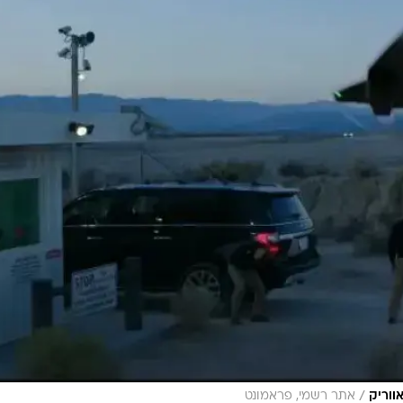
/
ווריק
אתר רשמי, פראמונט