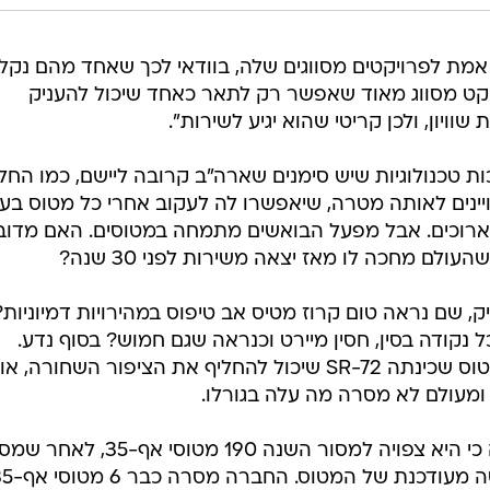
מת לפרויקטים מסווגים שלה, בוודאי לכך שאחד מהם נקל
ויקט מסווג מאוד שאפשר רק לתאר כאחד שיכול להעניק
וויון, ולכן קריטי שהוא יגיע לשירות".
ת טכנולוגיות שיש סימנים שארה"ב קרובה ליישם, כמו הח
ויינים לאותה מטרה, שיאפשרו לה לעקוב אחרי כל מטוס בעו
חים ארוכים. אבל מפעל הבואשים מתמחה במטוסים. האם מדוב
יק, שם נראה טום קרוז מטיס אב טיפוס במהירויות דמיוניות?
כל נקודה בסין, חסין מיירט וכנראה שגם חמוש? בסוף נדע.
החברה כבר הציגה ב-2016 איור למטוס שכינתה SR-72 שיכול להחליף את הציפור השחורה, א
מעולם לא מסרה מה עלה בגורלו.
והיו גם חדשות טובות. לוקהיד דיווחה כי היא צפויה למסור השנה 190 מט
הדגם עוכבו בגלל איחור בפיתוח גרסה מעודכנת של ה