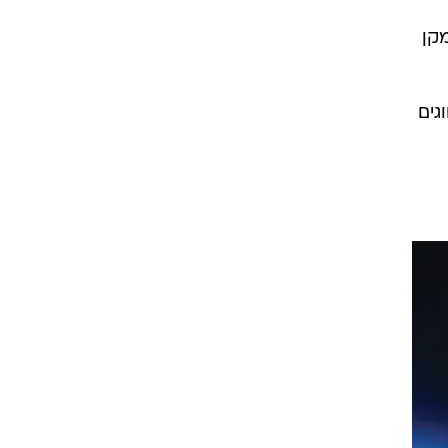
וס הקרב החמקן
גים