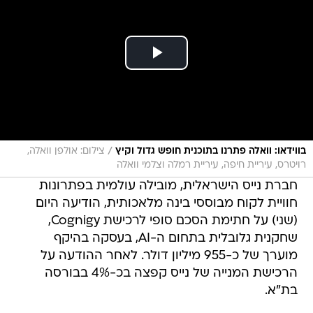
/
בווידאו: וואלה פתרנו בתוכנית חופש גדול וקיץ
צילום: אולפן וואלה,
רויטרס, עיריית חיפה, עיריית רמלה וצלמי וואלה
חברת נייס הישראלית, מובילה עולמית בפתרונות
חוויית לקוח מבוססי בינה מלאכותית, הודיעה היום
(שני) על חתימת הסכם סופי לרכישת Cognigy,
שחקנית גלובלית בתחום ה-AI, בעסקה בהיקף
מוערך של כ-955 מיליון דולר. לאחר ההודעה על
הרכישת המנייה של נייס קפצה בכ-4% בבורסה
בת"א.