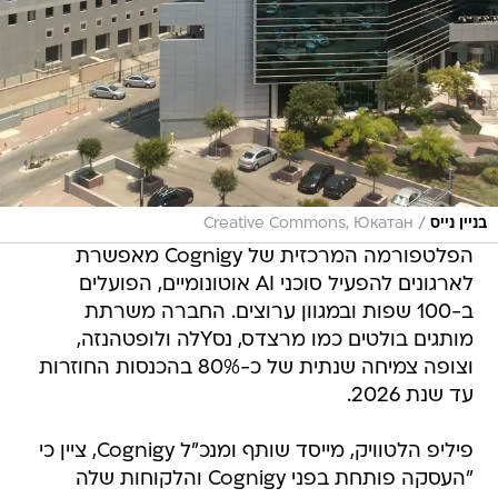
/
בניין נייס
Creative Commons, Юкатан
הפלטפורמה המרכזית של Cognigy מאפשרת
לארגונים להפעיל סוכני AI אוטונומיים, הפועלים
ב-100 שפות ובמגוון ערוצים. החברה משרתת
מותגים בולטים כמו מרצדס, נסYלה ולופטהנזה,
וצופה צמיחה שנתית של כ-80% בהכנסות החוזרות
עד שנת 2026.
פיליפ הלטוויק, מייסד שותף ומנכ"ל Cognigy, ציין כי
"העסקה פותחת בפני Cognigy והלקוחות שלה