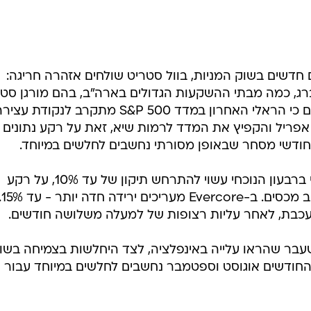
/
ץ
צילום: אולפן וואלה, רויטרס, עיריית חיפה, עיריית רמלה וצלמי וואלה
 חדשים בשוק המניות, בוול סטריט שולחים אזהרה חריגה:
מברג, כמה מבתי ההשקעות הגדולים בארה"ב, בהם מורגן סטנל
דויטשה בנק ו-Evercore ISI, מזהירים כי הראלי האחרון במדד S&P 500 מתקרב לנקודת ע
ריל והקפיץ את המדד לרמות שיא, זאת על רקע נתונים
וחודשי מסחר שבאופן מסורתי נחשבים לחלשים במיוחד.