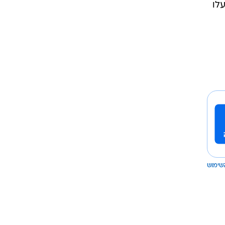
-Evercore
רות
 כי היסטורית, S&P 500 חווה ירידות
עלו