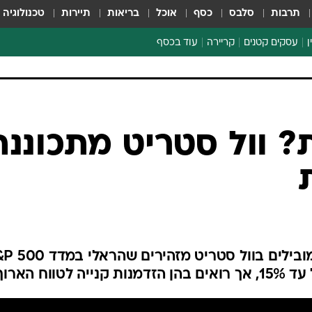
תרבות
סלבס
כסף
אוכל
בריאות
תיירות
טכנולוגיה
ן
עסקים קטנים
קריירה
עוד בכסף
חינוך פיננסי
כסף עולמי
דין וחשבון
קריפטו
ספורט ביזנס
? וול סטריט מתכוננת