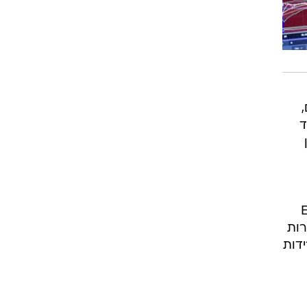
 מהם,
ד
מן