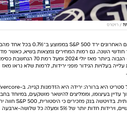
/
ת?
רויטרס
לפי נתוני בלומברג, בשלושת העשורים האחרונים ירד S&P 500 בממוצע ב־0.7% בכל אחד
לייה ממוצעת של 1.1% ביתר חודשי השנה. גם רמות המחירים נמצאות בשיא, כאשר מד
החוזק היחסי ל־14 יום עלה מעל 76 - הגבוה ביותר מאז יולי 2024 ומעל רמת 70 הנחשבת כסי
לייה בעלויות הגידור מפני ירידות, לרמות שלא נראו מאז