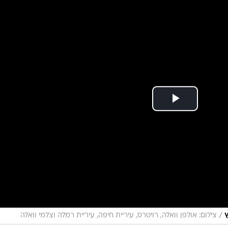
דיווח בבלומברג: בתי השקעות מובילים בוול סטריט מזהירים ש
ווח הארוך