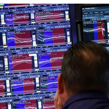
לפי הדיווח, במורגן סטנלי מעריכים כי ברבעון הנוכחי עשוי להתרחש תיקון של עד 10%, על רקע
פגיעה בצרכנים ובמאזני החברות עקב מכסים. ב-
תעכבת, לאחר עליות רצופות של למעלה משלושה חודשים.
שעבר שהראו עלייה באינפלציה, לצד היחלשות בצמיחה בשו
 החודשים אוגוסט וספטמבר נחשבים לחלשים במיוחד עבור