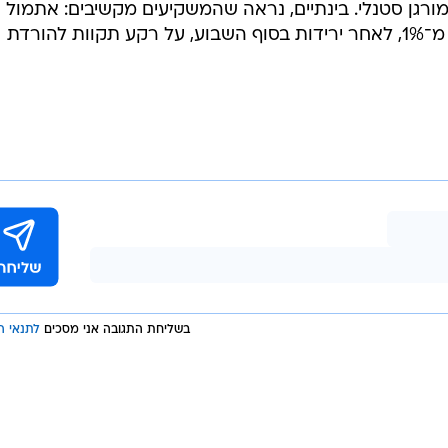
עם זאת, לצד הדאגות, ההמלצה בוול סטריט היא ברורה: ירידה היא הזדמנות קנייה. ב
ך עדיין בעיצומו, וממליצים להישאר מושקעים, במיוחד בחב
המובילות את פריחת הבינה המלאכותית. בדויטשה בנק מזכירים
קטנות של כ־3% כל חודש וחצי-חודשיים, וירידות חדות יותר של 5% ומעלה כל שלושה-ארבעה
ממורגן סטנלי. בינתיים, נראה שהמשקיעים מקשיבים: אתמול 
מדדי S&P 500 ונאסד"ק 100 ביותר מ־1%, לאחר ירידות בסוף השבוע, על רקע תקוות להורדת