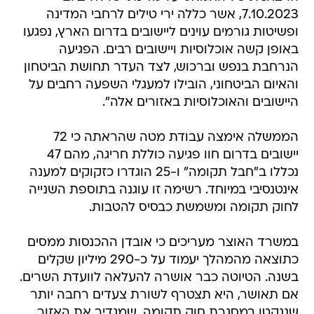
7.10.2023, אשר כללה ירי טילים לרחבי המדינה
ופשיטות גורמים עוינים ליישובים בדרום הארץ, נפגעו
באופן קשה אוכלוסיות ויישובים רבים. הפגיעה
הנרחבת בנפש וברכוש, לצד העדר תחושת הביטחון
והאיום הביטחוני, הובילו למעגלי השפעה רחבים על
היישובים והאוכלוסיות באזורים אלה".
הממשלה אימצה עבודת מטה שהראתה כי 72
יישובים בדרום חוו פגיעה כוללת חריגה, מהם 47
נכללו ב"חבל תקומה" ו-25 הוגדרו כזקוקים למענה
אינטנסיבי במיוחד. רשימה זו עוגנה בתוספת השנייה
לחוק תקומה ומשמשת כבסיס להטבות.
במשרד האוצר מעריכים כי אובדן ההכנסות ממסים
כתוצאה מהמהלך יעמוד על כ-290 מיליון שקלים
בשנה. הטיוטה כבר אושרה להעלאה לוועדת השרים.
אם תאושר, היא תצטרף לשורת צעדים רחבה יותר
שננקטו במסגרת חוק תקומה, שמגדיר את האזור