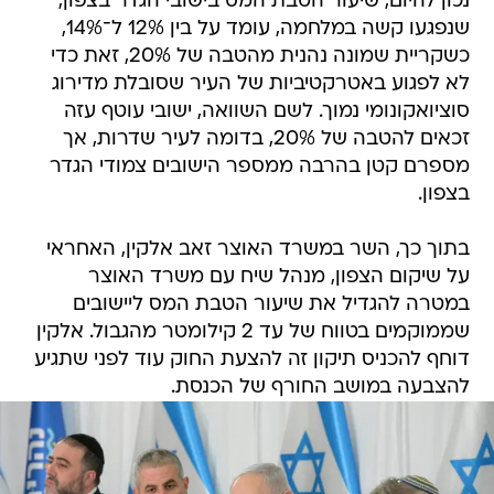
נכון להיום, שיעור הטבת המס בישובי הגדר בצפון,
שנפגעו קשה במלחמה, עומד על בין 12% ל־14%,
כשקריית שמונה נהנית מהטבה של 20%, זאת כדי
לא לפגוע באטרקטיביות של העיר שסובלת מדירוג
סוציואקונומי נמוך. לשם השוואה, ישובי עוטף עזה
זכאים להטבה של 20%, בדומה לעיר שדרות, אך
מספרם קטן בהרבה ממספר הישובים צמודי הגדר
בצפון.
בתוך כך, השר במשרד האוצר זאב אלקין, האחראי
על שיקום הצפון, מנהל שיח עם משרד האוצר
במטרה להגדיל את שיעור הטבת המס ליישובים
שממוקמים בטווח של עד 2 קילומטר מהגבול. אלקין
דוחף להכניס תיקון זה להצעת החוק עוד לפני שתגיע
להצבעה במושב החורף של הכנסת.