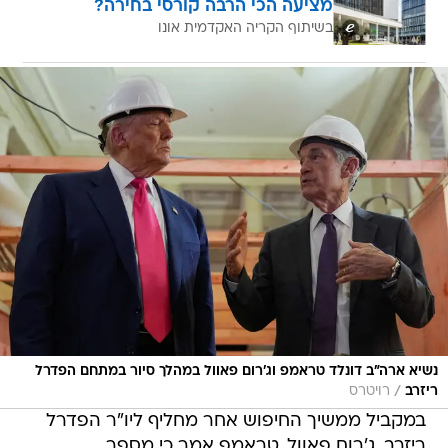
מציעה הכי הרבה קורסי בחירה?
בשיתוף הקריה האקדמית אונו
נשיא ארה"ב דונלד טראמפ וג'רום פאוול במהלך סיור במתחם הפדרל
/
ריזרב
רויטרס
במקביל ממשיך החיפוש אחר מחליף ליו"ר הפדרל
ריזרב, ג'רום פאוול. טראמפ אמר כי מספר