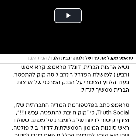
/
טראמפ מקבל את פניו של זלנסקי בבית הלבן
הבית הלבן
נשיא ארצות הברית, דונלד טראמפ, קרא אמש
(רביעי) למושלת הפדרל ריזרב ליסה קוק להתפטר,
בעוד הלחץ הציבורי על הבנק המרכזי של ארצות
הברית ממשיך לגדול.
טראמפ כתב בפלטפורמת המדיה החברתית שלו,
Truth Social, כי "קוק חייבת להתפטר, עכשיו!!!",
וצירף קישור לדיווח של בלומברג על מכתב ששלח
ראש סוכנות המימון הממשלתית לדיור, ביל פולטה,
שבו הוא קורא לתובעת הכללית פאם בונדי לחקור