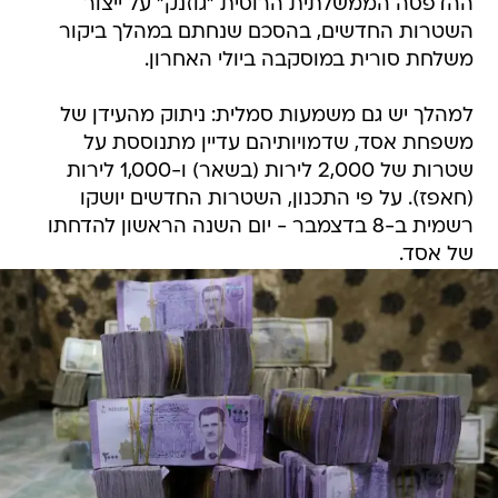
ההדפסה הממשלתית הרוסית "גוזנק" על ייצור
השטרות החדשים, בהסכם שנחתם במהלך ביקור
משלחת סורית במוסקבה ביולי האחרון.
למהלך יש גם משמעות סמלית: ניתוק מהעידן של
משפחת אסד, שדמויותיהם עדיין מתנוססת על
שטרות של 2,000 לירות (בשאר) ו-1,000 לירות
(חאפז). על פי התכנון, השטרות החדשים יושקו
רשמית ב-8 בדצמבר - יום השנה הראשון להדחתו
של אסד.