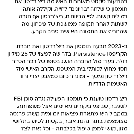
בהודעות טקסט מאוחרות האשימה ריצ'רדסון את
תומסון כי שלחה "בריונים" לחייה, וקיללה אותה
במילים קשות. לפי הדיווחים, ריצ'רדסון אף חזרה
לשתות לאחר תקופה ממושכת של פיכחון, מה
שהחריף את התמונה האישית סביב הקרע.
ב-2023 תבעה תומסון את ריצ'רדסון ואת חברת
הקריפטו Persistence, בדרישה לפיצוי של 25 מיליון
דולר. בעוד מול החברה הושג בסופו של דבר הסדר
חסוי מחוץ לכותלי בית המשפט, הקרב האישי מול
ריצ'רדסון נמשך - ומוגדר כיום כמאבק יצרי ורווי
האשמות הדדיות.
ריצ'רדסון טוענת כי תומסון הפעילה נגדה סוכן FBI
לשעבר, שביצע ביקורים מאיימים אצל משפחתה.
במקביל היא מתארת מציאות יומיומית קשה: פרנסה
מצומצמת בתור נהגת אובר, בקשות לסיוע בתלושי
מזון, קושי לממן טיפול בכלבתה - וכל זאת לצד