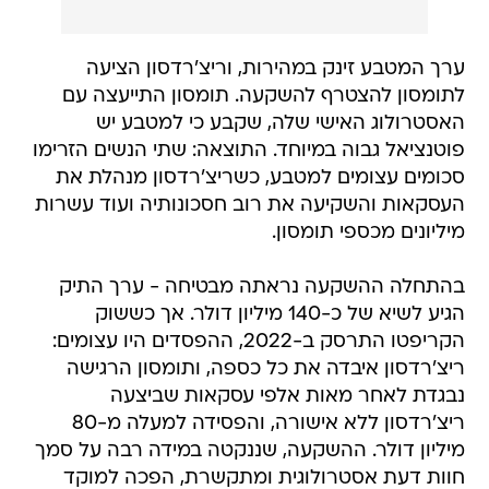
ערך המטבע זינק במהירות, וריצ'רדסון הציעה
לתומסון להצטרף להשקעה. תומסון התייעצה עם
האסטרולוג האישי שלה, שקבע כי למטבע יש
פוטנציאל גבוה במיוחד. התוצאה: שתי הנשים הזרימו
סכומים עצומים למטבע, כשריצ'רדסון מנהלת את
העסקאות והשקיעה את רוב חסכונותיה ועוד עשרות
מיליונים מכספי תומסון.
בהתחלה ההשקעה נראתה מבטיחה - ערך התיק
הגיע לשיא של כ-140 מיליון דולר. אך כששוק
הקריפטו התרסק ב-2022, ההפסדים היו עצומים:
ריצ'רדסון איבדה את כל כספה, ותומסון הרגישה
נבגדת לאחר מאות אלפי עסקאות שביצעה
ריצ'רדסון ללא אישורה, והפסידה למעלה מ-80
מיליון דולר. ההשקעה, שננקטה במידה רבה על סמך
חוות דעת אסטרולוגית ומתקשרת, הפכה למוקד