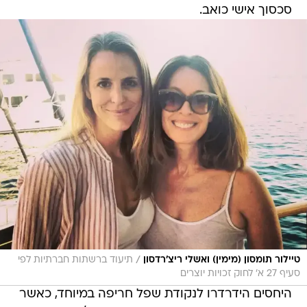
סכסוך אישי כואב.
/
טיילור תומסון (מימין) ואשלי ריצ'רדסון
תיעוד ברשתות חברתיות לפי
סעיף 27 א' לחוק זכויות יוצרים
היחסים הידרדרו לנקודת שפל חריפה במיוחד, כאשר