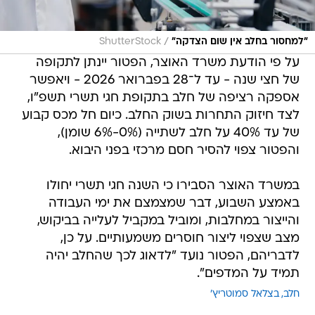
/
"למחסור בחלב אין שום הצדקה"
ShutterStock
על פי הודעת משרד האוצר, הפטור יינתן לתקופה
של חצי שנה - עד ל־28 בפברואר 2026 - ויאפשר
אספקה רציפה של חלב בתקופת חגי תשרי תשפ"ו,
לצד חיזוק התחרות בשוק החלב. כיום חל מכס קבוע
של עד 40% על חלב לשתייה (0%-6% שומן),
והפטור צפוי להסיר חסם מרכזי בפני היבוא.
במשרד האוצר הסבירו כי השנה חגי תשרי יחולו
באמצע השבוע, דבר שמצמצם את ימי העבודה
והייצור במחלבות, ומוביל במקביל לעלייה בביקוש,
מצב שצפוי ליצור חוסרים משמעותיים. על כן,
לדבריהם, הפטור נועד "לדאוג לכך שהחלב יהיה
תמיד על המדפים".
חלב
בצלאל סמוטריץ'