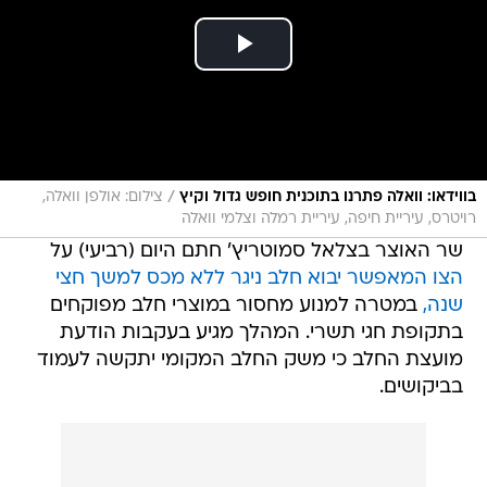
/
בווידאו: וואלה פתרנו בתוכנית חופש גדול וקיץ
צילום: אולפן וואלה,
רויטרס, עיריית חיפה, עיריית רמלה וצלמי וואלה
שר האוצר בצלאל סמוטריץ' חתם היום (רביעי) על
הצו המאפשר יבוא חלב ניגר ללא מכס למשך חצי
שנה,
במטרה למנוע מחסור במוצרי חלב מפוקחים
בתקופת חגי תשרי. המהלך מגיע בעקבות הודעת
מועצת החלב כי משק החלב המקומי יתקשה לעמוד
בביקושים.