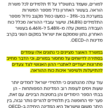
למורים, שעמד בתשפ"ד על 11 תלמידים לכל משרת
הוראה. בעשור האחרון גדל מספר המשרות
במערכת בכ-31% - כמעט כפול מקצב גידול מספר
התלמידים (14.8%). שיעור עובדי ההוראה מכלל כוח
העבודה במשק עלה מ-5.48% ל-6.46% בעשור
האחרון, נתון שממקם את ישראל במקום השני בקרב
מדינות ה-OECD.
במשרד האוצר מציינים כי נתונים אלו עומדים
בסתירה לדיווחים על מחסור במורים, וכי הדבר מחייב
פתרונות ייעודיים לאתגרי ההון האנושי לצד צעדים
להתייעלות ולשיפור איכות כוח ההוראה.
עוד עולה מהנתונים כי תלמידי ישראל לומדים יותר
שעות וימים לעומת רוב המדינות המפותחות - הן
בבתי הספר היסודיים והן בחטיבות הביניים. עם זאת,
פער ימי החופשה בין תלמידים להורים נותר גבוה, בין
היתר משום שישראל היא המדינה היחידה ב-OECD