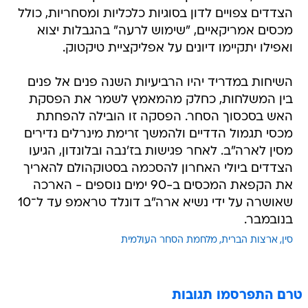
הצדדים צפויים לדון בסוגיות כלכליות ומסחריות, כולל
מכסים אמריקאיים, "שימוש לרעה" בהגבלות יצוא
ואפילו יתקיימו דיונים על אפליקציית טיקטוק.
השיחות במדריד יהיו הרביעיות השנה פנים אל פנים
בין המשלחות, כחלק מהמאמץ לשמר את הפסקת
האש בסכסוך הסחר. הפסקה זו הובילה להפחתת
מכסי תגמול הדדיים ולהמשך זרימת מינרלים נדירים
מסין לארה"ב. לאחר פגישות בז'נבה ובלונדון, הגיעו
הצדדים ביולי האחרון להסכמה בסטוקהולם להאריך
את הקפאת המכסים ב-90 ימים נוספים - הארכה
שאושרה על ידי נשיא ארה"ב דונלד טראמפ עד ל־10
בנובמבר.
סין
ארצות הברית
מלחמת הסחר העולמית
טרם התפרסמו תגובות