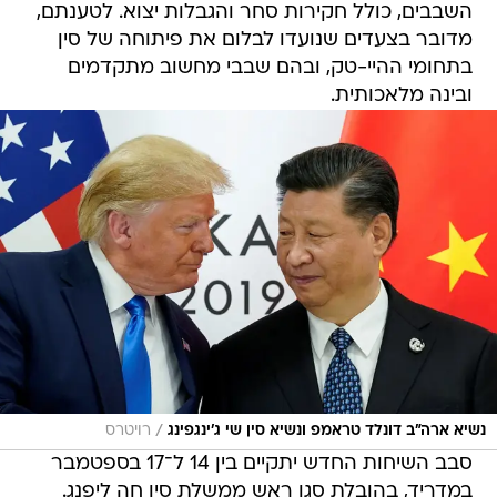
השבבים, כולל חקירות סחר והגבלות יצוא. לטענתם,
מדובר בצעדים שנועדו לבלום את פיתוחה של סין
בתחומי ההיי-טק, ובהם שבבי מחשוב מתקדמים
ובינה מלאכותית.
/
נשיא ארה"ב דונלד טראמפ ונשיא סין שי ג'ינגפינג
רויטרס
סבב השיחות החדש יתקיים בין 14 ל־17 בספטמבר
במדריד, בהובלת סגן ראש ממשלת סין חה ליפנג.