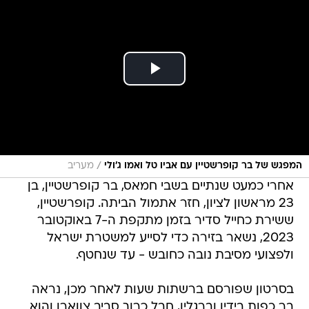
/
המפגש של בר קופרשטיין עם אביו טל ואמו ג'ולי
מעריב
אחרי כמעט שנתיים בשבי חמאס, בר קופרשטיין, בן
23 מראשון לציון, חזר אתמול הביתה. קופרשטיין,
ששירת כחייל סדיר בזמן מתקפת ה-7 באוקטובר
2023, נשאר בזירה כדי לסייע למשטרת ישראל
ולפצועי מסיבת נובה כחובש - עד שנחטף.
בסרטון שפורסם ברשתות שעות לאחר מכן, נראה
בר כפות בידיו וברגליו, חבל כרוך סביב צווארו והוא