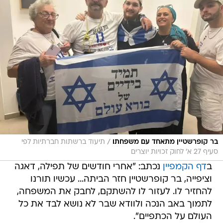
/
בר קופרשטיין מתאחד עם משפחתו
תיעוד ברשתות חברתיות לפי
סעיף 27 א' לחוק זכויות יוצרים
ב
דף הקמפיין
נכתב: "אחרי חודשים של תפילה, דאגה
וציפייה, בר קופרשטיין חזר הביתה... עכשיו תורנו
להחזיר לו. לעזור לו להשתקם, לחבק את המשפחה,
לתמוך באב הנכה ולוודא שבר לא נושא לבד את כל
העולם על הכתפיים".